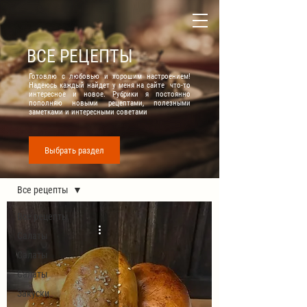
ВСЕ РЕЦЕПТЫ
Готовлю с любовью и хорошим настроением!
Надеюсь каждый найдет у меня на сайте что-то
интересное и новое. Рубрики я постоянно
пополняю новыми рецептами, полезными
заметками и интересными советами
Выбрать раздел
Все рецепты
Все рецепты
Все рецепты
Салаты
Салаты
Салаты
Закуски