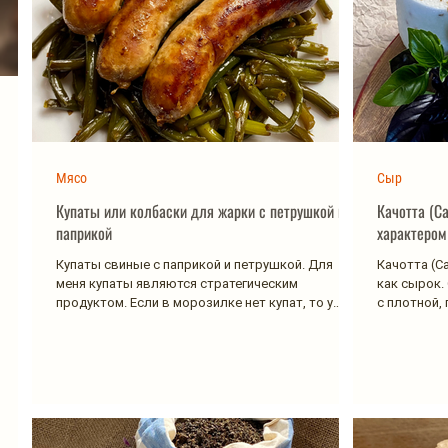
Мясо
Сыр
Купаты или колбаски для жарки с петрушкой и
Качотта (Ca
паприкой
Купаты свиные с паприкой и петрушкой. Для
Качотта (C
меня купаты являются стратегическим
как сырок.
продуктом. Если в морозилке нет купат, то у
с плотной, 
меня начинается...