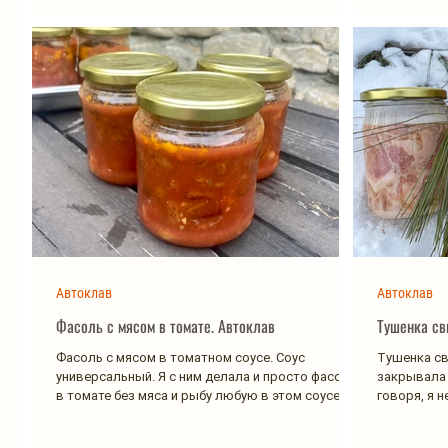
Автоклав
Автоклав
Фасоль с мясом в томате. Автоклав
Тушенка св
Фасоль с мясом в томатном соусе. Соус
Тушенка св
универсальный. Я с ним делала и просто фасоль
закрывала 
в томате без мяса и рыбу любую в этом соусе👍
говоря, я 
Поэтому...
нравится,...