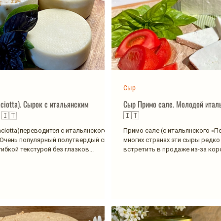
Сыр
ciotta). Сырок с итальянским
Сыр Примо сале. Молодой итал
характером 🇮🇹
🇮🇹
aciotta)переводится с итальянского
Примо сале (с итальянского «Пе
 Очень популярный полутвердый сыр
многих странах эти сыры редк
гибкой текстурой без глазков...
встретить в продаже из-за кор
хранения...