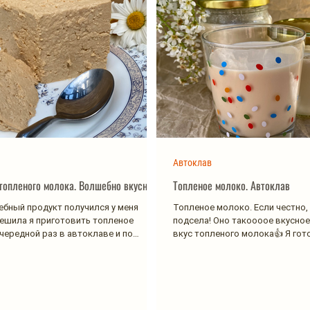
Автоклав
 топленого молока. Волшебно вкусно!
Топленое молоко. Автоклав
бный продукт получился у меня
Топленое молоко. Если честно, 
Решила я приготовить топленое
подсела! Оно такоооое вкусное
чередной раз в автоклаве и по
вкус топленого молока👍 Я гот
стного...
настоящего...