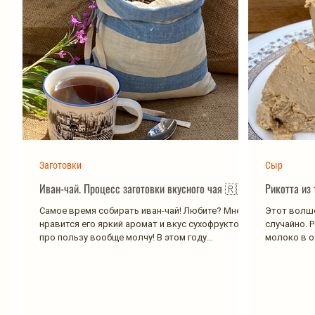
Заготовки
Сыр
Иван-чай. Процесс заготовки вкусного чая 🇷🇺
Рикотта из
Самое время собирать иван-чай! Любите? Мне
Этот волше
нравится его яркий аромат и вкус сухофруктов,
случайно. 
про пользу вообще молчу! В этом году
молоко в о
заготовила...
совету изве