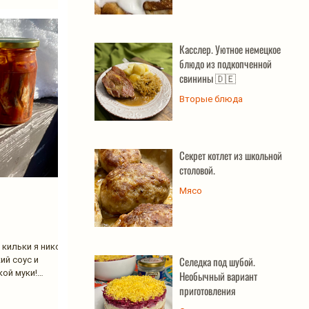
Касслер. Уютное немецкое
блюдо из подкопченной
свинины 🇩🇪
Вторые блюда
Секрет котлет из школьной
столовой.
Мясо
 кильки я никогда
Селедка под шубой.
ий соус и
кой муки!
Необычный вариант
приготовления