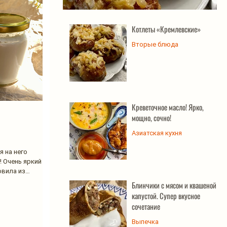
Котлеты «Кремлевские»
Котлеты «Кремлевские»
Вторые блюда
Креветочное масло! Ярко,
мощно, сочно!
Азиатская кухня
я на него
! Очень яркий
овила из
Блинчики с мясом и квашеной
капустой. Супер вкусное
сочетание
Выпечка