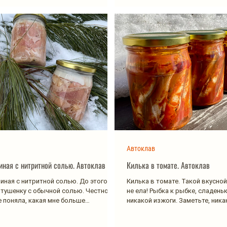
Автоклав
иная с нитритной солью. Автоклав
Килька в томате. Автоклав
иная с нитритной солью. До этого я
Килька в томате. Такой вкусной
тушенку с обычной солью. Честно
не ела! Рыбка к рыбке, сладеньк
не поняла, какая мне больше
никакой изжоги. Заметьте, ника
Кильку...