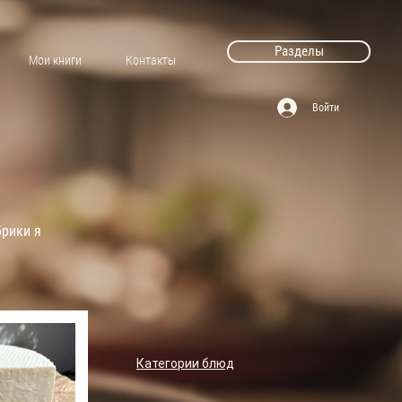
Разделы
Мои книги
Контакты
Войти
брики я
Категории блюд