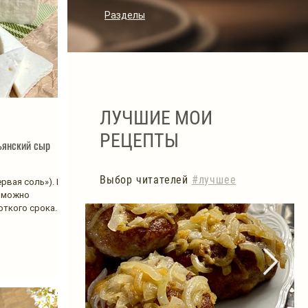
Разделы
ЛУЧШИЕ МОИ
РЕЦЕПТЫ
ьянский сыр
Выбор читателей
#лучшее
рвая соль»). Во
о можно
откого срока