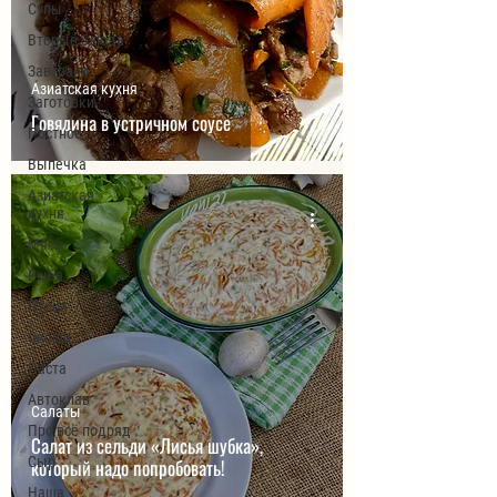
Супы
Вторые блюда
Завтраки
Азиатская кухня
Заготовки
Говядина в устричном соусе
Постное
Выпечка
Азиатская
кухня
Мясо
Рыба
Птица
Овощи
Паста
Автоклав
Салаты
Про всё подряд
Салат из сельди «Лисья шубка»,
Сыр
который надо попробовать!
Наша