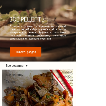
ВСЕ РЕЦЕПТЫ
Готовлю с любовью и хорошим настроением!
Надеюсь каждый найдет у меня на сайте что-то
интересное и новое. Рубрики я постоянно
пополняю новыми рецептами, полезными
заметками и интересными советами
Выбрать раздел
Все рецепты
Все рецепты
Все рецепты
Салаты
Салаты
Салаты
Закуски