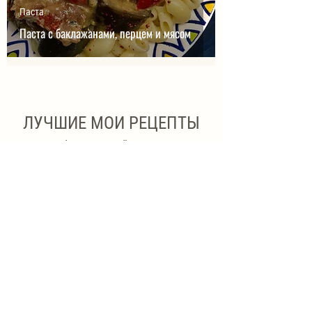
Паста
Паста с баклажанами, перцем и мясом
ЛУЧШИЕ МОИ РЕЦЕПТЫ
Выбор читателей
#лучшее
Котлеты «Кремлевские»
Котлеты
Креветочное