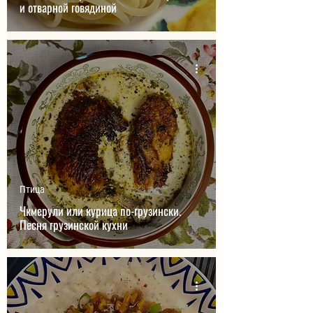
и отварной говядиной
Птица
Чкмерули или курица по-грузински.
Песня грузинской кухни