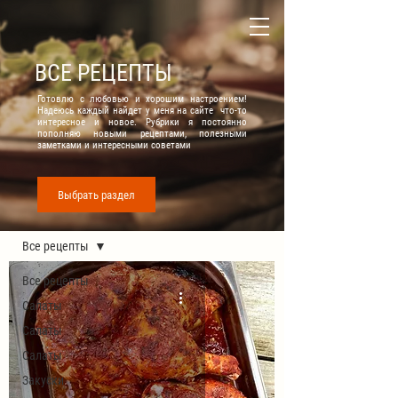
ВСЕ РЕЦЕПТЫ
Готовлю с любовью и хорошим настроением!
Надеюсь каждый найдет у меня на сайте что-то
интересное и новое. Рубрики я постоянно
пополняю новыми рецептами, полезными
заметками и интересными советами
Выбрать раздел
Все рецепты
Все рецепты
Все рецепты
Салаты
Салаты
Салаты
Закуски