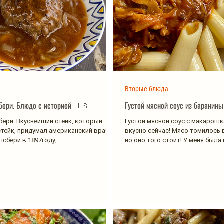
Вторые блюда
Стейк Солсбери. Блюдо с историей 🇺🇸
Густой мясной соус из баранин
бери. Вкуснейший стейк, который
Густой мясной соус с макарошка
стейк, придумал американский врач
вкусно сейчас! Мясо томилось в
сбери в 1897году,
но оно того стоит! У меня была 
рующий мясную...