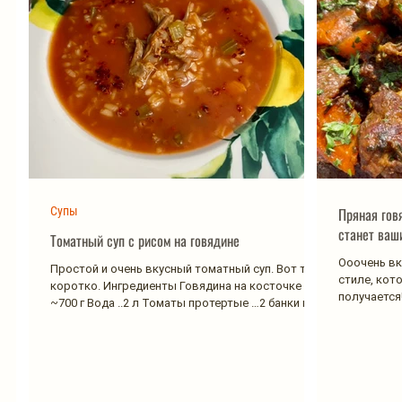
Супы
Пряная гов
станет ва
Томатный суп с рисом на говядине
Ооочень вк
Простой и очень вкусный томатный суп. Вот так
стиле, кот
коротко. Ингредиенты Говядина на косточке
получается!
~700 г Вода ..2 л Томаты протертые …2 банки по...