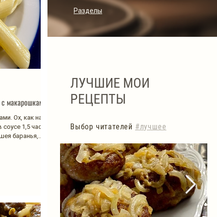
Разделы
ЛУЧШИЕ МОИ
РЕЦЕПТЫ
ы с макарошками
ми. Ох, как нам
Выбор читателей
#лучшее
 соусе 1,5 часа,
шея баранья,...