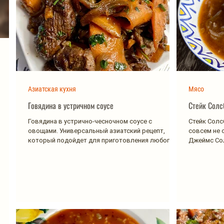
Азиатская кухня
Мясо
Говядина в устричном соусе
Говядина в устрично-чесночном соусе с
Стейк Солс
овощами. Универсальный азиатский рецепт,
совсем не 
который подойдет для приготовления любого
Джеймс Сол
вида мяса:...
пропаганди