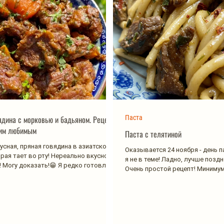
ядина с морковью и бадьяном. Рецепт
Паста
шим любимым
Паста с телятиной
усная, пряная говядина в азиатском
Оказывается 24 ноября - день п
орая тает во рту! Нереально вкусно
я не в теме! Ладно, лучше поздн
 Могу доказать!😁 Я редко готовлю...
Очень простой рецепт! Минимум 