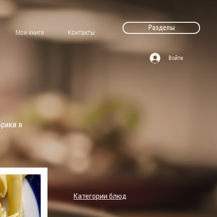
Разделы
Мои книги
Контакты
Войти
брики я
Категории блюд