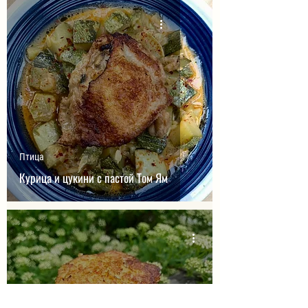
Птица
Курица и цукини с пастой Том Ям