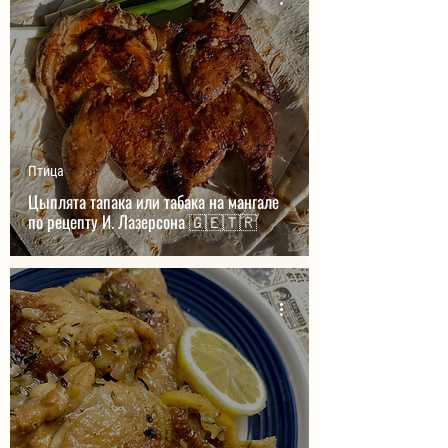
Птица
Цыплята тапака или табака на мангале
по рецепту И. Лазерсона 🇬🇪🇹🇷