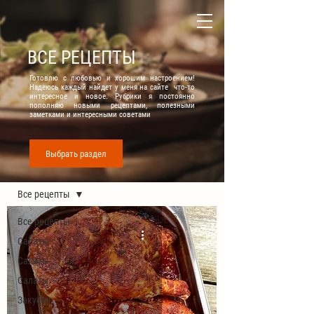
ВСЕ РЕЦЕПТЫ
Готовлю с любовью и хорошим настроением!
Надеюсь каждый найдет у меня на сайте что-то
интересное и новое. Рубрики я постоянно
пополняю новыми рецептами, полезными
заметками и интересными советами
Выбрать раздел
Все рецепты
Все рецепты
Все рецепты
Салаты
Салаты
Салаты
Закуски