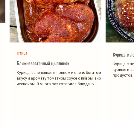
Птица
Курица с л
Ближневосточный цыпленок
Курица с л
курицы в а
Курица, запеченная в пряном и очень богатом по
продуктов м
вкусу и аромату томатном соусе с пивом, зирой и
чесноком. Я много раз готовила блюда, в...