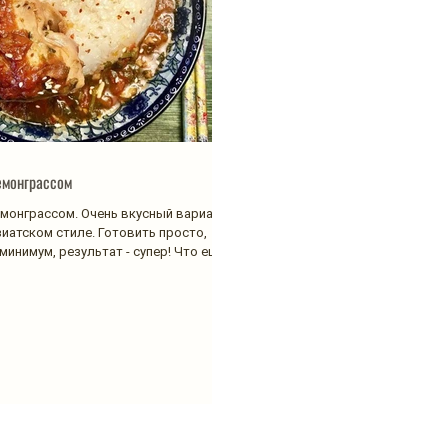
емонграссом
емонграссом. Очень вкусный вариант
зиатском стиле. Готовить просто,
инимум, результат - супер! Что еще...