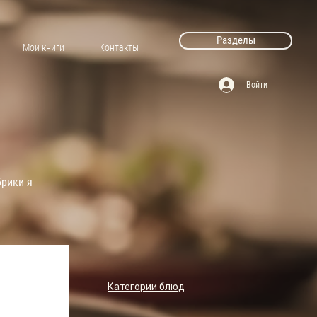
Разделы
Мои книги
Контакты
Войти
брики я
Категории блюд