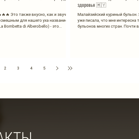
здоровья 🇲🇾
🔥🔥 Это также вкусно, как и звучит!
Малайзийский куриный бульон. 
смешным для нашего уха названием
уже писала, что мне интересна 
 Bombetta di Alberobello) - это...
бульонов многих стран. Почти в
мира...
2
3
4
5
АКТЫ