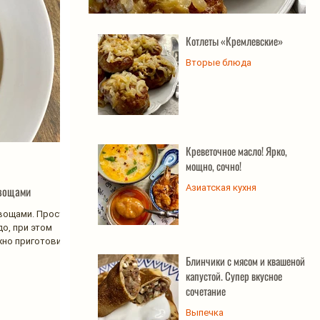
Котлеты «Кремлевские»
Котлеты «Кремлевские»
Вторые блюда
Креветочное масло! Ярко,
мощно, сочно!
Азиатская кухня
овощами
овощами. Простое
о, при этом
ожно приготовить
Блинчики с мясом и квашеной
капустой. Супер вкусное
сочетание
Выпечка