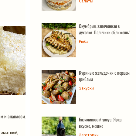
Салаты
Скумбрия, запеченная в
духовке. Пальчики оближешь!
Рыба
Куриные желудочки с перцем и
грибами
Закуски
м и ананасом.
Базиликовый уксус. Ярко,
вкусно, мощно
роматный,
Заготовки