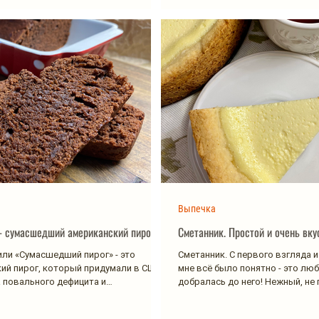
Выпечка
 - сумасшедший американский пирог
Сметанник. Простой и очень вк
 или «Сумасшедший пирог» - это
Сметанник. С первого взгляда 
ий пирог, который придумали в США
мне всё было понятно - это люб
 повального дефицита и
добралась до него! Нежный, не 
кого...