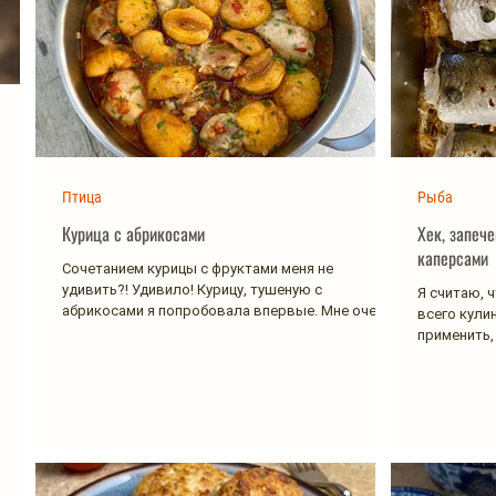
Птица
Рыба
Курица с абрикосами
Хек, запеч
каперсами
Сочетанием курицы с фруктами меня не
удивить?! Удивило! Курицу, тушеную с
Я считаю, 
абрикосами я попробовала впервые. Мне очень
всего кули
понравился вкус...
применить,