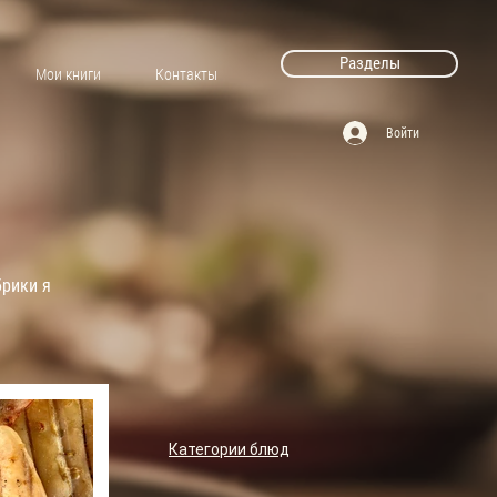
Разделы
Мои книги
Контакты
Войти
брики я
Категории блюд