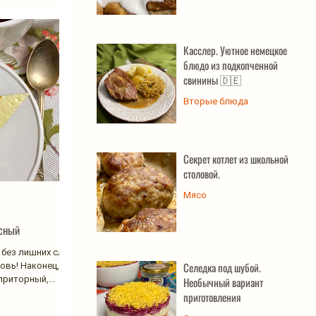
Касслер. Уютное немецкое
блюдо из подкопченной
свинины 🇩🇪
Вторые блюда
Секрет котлет из школьной
столовой.
Мясо
усный
и без лишних слов
Селедка под шубой.
овь! Наконец, я
приторный,...
Необычный вариант
приготовления