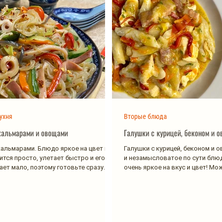
ухня
Вторые блюда
кальмарами и овощами
Галушки с курицей, беконом и 
кальмарами. Блюдо яркое на цвет и
Галушки с курицей, беконом и 
ится просто, улетает быстро и его
и незамысловатое по сути блюд
ет мало, поэтому готовьте сразу...
очень яркое на вкус и цвет! М
с...