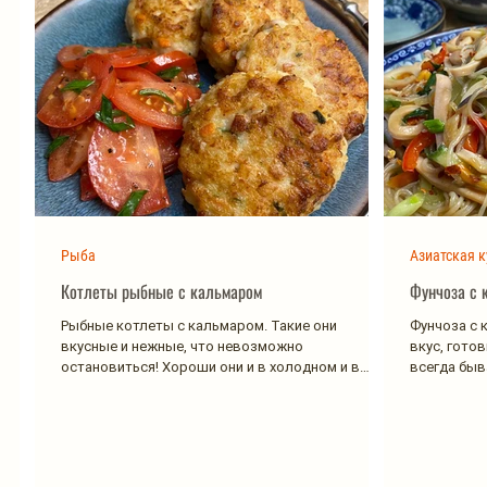
Рыба
Азиатская к
Котлеты рыбные с кальмаром
Фунчоза с 
Рыбные котлеты с кальмаром. Такие они
Фунчоза с 
вкусные и нежные, что невозможно
вкус, готов
остановиться! Хороши они и в холодном и в
всегда быва
горячем виде....