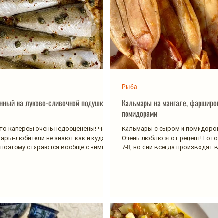
Рыба
енный на луково-сливочной подушке с
Кальмары на мангале, фарширо
помидорами
что каперсы очень недооценены! Чаще
Кальмары с сыром и помидором
нары-любители не знают как и куда их
Очень люблю этот рецепт! Гото
 поэтому стараются вообще с ними...
7-8, но они всегда производят 
меня!...