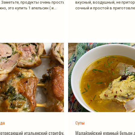
! Заметьте, продукты очень простые!
вкусный, воздушный, не притор
но, это купить 1 апельсин ( и...
сочный и простой в приготовлен
люблю! Когда...
юда
Супы
Потрясающий итальянский стритфуд
Малайзийский куриный бульон 