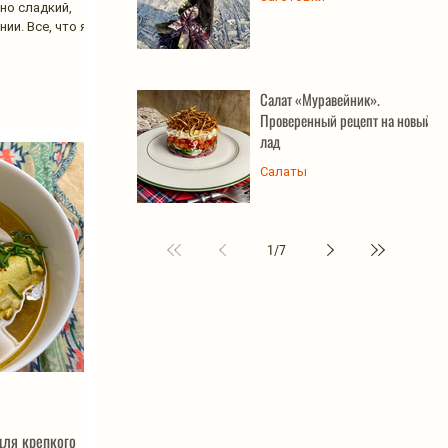
но сладкий,
ии. Все, что я
Салат «Муравейник».
Проверенный рецепт на новый
лад
Салаты
1
/
7
для крепкого