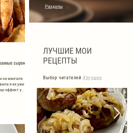
Разделы
ЛУЧШИЕ МОИ
РЕЦЕПТЫ
ванные сыром и
Выбор читателей
#лучшее
 на мангале.
вила я их уже раз
вау-эффект у