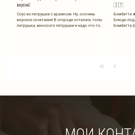
вкусно!
🇮🇹
Соус из петрушки с арахисом. Ну, ооочень
Бомбетта 🔥
вкусное сочетание! В огороде осталась только
Блюдо под 
петрушка, мноооого петрушки и надо что-то
Бомбетта (La
делать с...
1
МОИ КОНТ