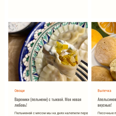
Овощи
Выпечка
Вареники (пельмени) с тыквой. Моя новая
Апельсинов
любовь!
вкусные!
Пельменей с мясом мы на днях налепили первым
Песочные п