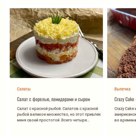
Салаты
Выпечка
Салат с форелью, помидорами и сыром
Crazy Cake
Салат с красной рыбой. Салатов с красной
Crazy Cake
рыбой великое множество, но этот привлек
американск
меня своей простотой. Всего четыре
во времена
ингредиента. Мой нюх...
экономичес