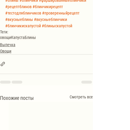
#блины
#блинчики
#фаршированныеблинчики
#рецептблинов
#блинчикирецепт
#тестодляблинчиков
#проверенныйрецепт
#вкусныеблины
#вкусныеблинчики
#блинчикискапустой
#блиныскапустой
Теги:
овощи
Капуста
Блины
Выпечка
Овощи
Смотреть все
Похожие посты