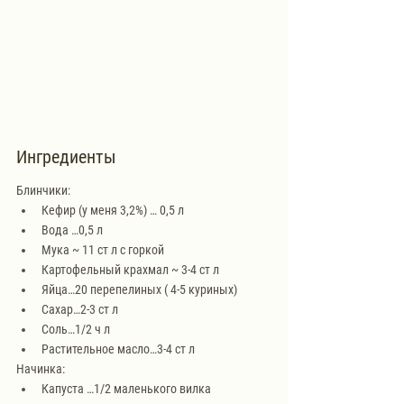
Ингредиенты
Блинчики:
Кефир (у меня 3,2%) … 0,5 л
Вода …0,5 л
Мука ~ 11 ст л с горкой
Картофельный крахмал ~ 3-4 ст л
Яйца…20 перепелиных ( 4-5 куриных)
Сахар…2-3 ст л
Соль…1/2 ч л
Растительное масло…3-4 ст л
Начинка:
Капуста …1/2 маленького вилка