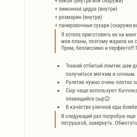
+ бекон (внутри или снаружи)
+ лимонная цедра (внутри)
+ розмарин (внутри)
+ панировочные сухари (снаружи и
Я хотела приготовить их на ман
мои планы, поэтому жарила на с
Прям, беллиссимо и перфекто!!! 
Тонкий отбитый ломтик шеи д
получиться мягким и сочным.
Рулетик нужно очень плотно з
Сыр чаще используют Каччока
плавящийся сыр😉
В качестве уличной еды бомбе
В следующий раз попробую еще 
петрушкой, завернуть. Обмотать