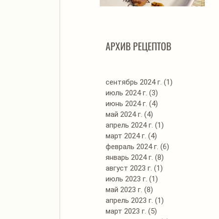
Автоклав. Грудинка в
Д
изумительном азиатском
соусе
АРХИВ РЕЦЕПТОВ
сентябрь 2024 г.
(1)
1 пост
июль 2024 г.
(3)
3 поста
июнь 2024 г.
(4)
4 поста
май 2024 г.
(4)
4 поста
апрель 2024 г.
(1)
1 пост
март 2024 г.
(4)
4 поста
февраль 2024 г.
(6)
6 постов
январь 2024 г.
(8)
8 постов
август 2023 г.
(1)
1 пост
июль 2023 г.
(1)
1 пост
май 2023 г.
(8)
8 постов
апрель 2023 г.
(1)
1 пост
март 2023 г.
(5)
5 постов