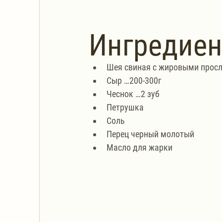
Ингредие
Шея свиная с жировыми прос
Сыр …200-300г
Чеснок …2 зуб
Петрушка
Соль
Перец черный молотый
Масло для жарки