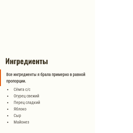
Ингредиенты
Все ингредиенты я брала примерно в равной 
пропорции. 
Сёмга с/с
Огурец свежий
Перец сладкий
Яблоко
Сыр
Майонез