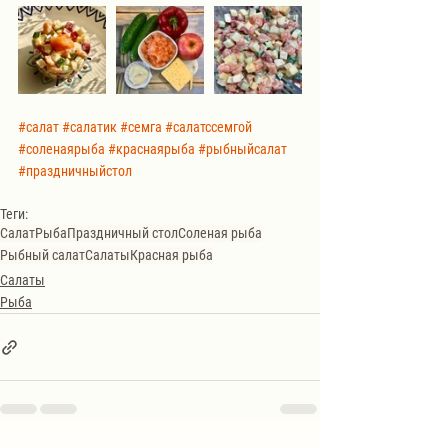
#салат
#салатик
#семга
#салатссемгой
#соленаярыба
#краснаярыба
#рыбныйсалат
#праздничныйстол
Теги:
Салат
Рыба
Праздничный стол
Соленая рыба
Рыбный салат
Салаты
Красная рыба
Салаты
Рыба