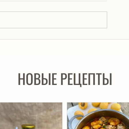
Мальдивский рыбный
альянские лимонные
фрикадельки 🇮🇹
НОВЫЕ РЕЦЕПТЫ