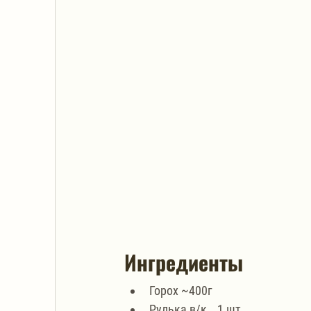
Ингредиенты
Горох ~400г
Рулька в/к …1 шт