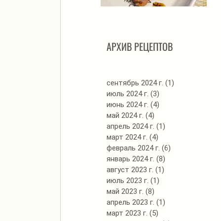
Автоклав. Грудинка в
Д
изумительном азиатском
соусе
АРХИВ РЕЦЕПТОВ
сентябрь 2024 г.
(1)
1 пост
июль 2024 г.
(3)
3 поста
июнь 2024 г.
(4)
4 поста
май 2024 г.
(4)
4 поста
апрель 2024 г.
(1)
1 пост
март 2024 г.
(4)
4 поста
февраль 2024 г.
(6)
6 постов
январь 2024 г.
(8)
8 постов
август 2023 г.
(1)
1 пост
июль 2023 г.
(1)
1 пост
май 2023 г.
(8)
8 постов
апрель 2023 г.
(1)
1 пост
март 2023 г.
(5)
5 постов