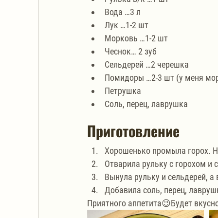
Вода …3 л
Лук …1-2 шт
Морковь …1-2 шт
Чеснок… 2 зуб 
Сельдерей …2 черешка
Помидоры …2-3 шт (у меня мо
Петрушка 
Соль, перец, лаврушка
Приготовление
Хорошенько промыла горох. Не
Отварила рульку с горохом и с
Вынула рульку и сельдерей, а 
Добавила соль, перец, лавруш
Приятного аппетита😉Будет вкусно