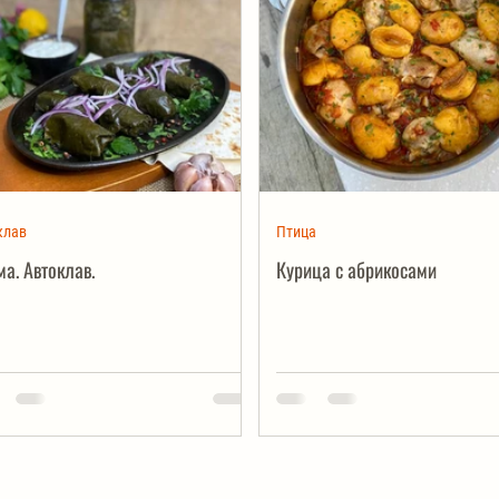
клав
Птица
а. Автоклав.
Курица с абрикосами