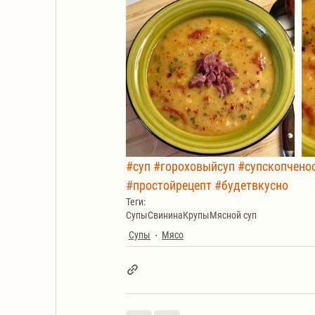
#суп
#гороховыйсуп
#супскопчено
#простойрецепт
#будетвкусно
Теги:
Супы
Свинина
Крупы
Мясной суп
Супы
Мясо