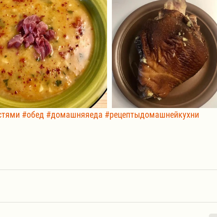
стями
#обед
#домашняяеда
#рецептыдомашнейкухни