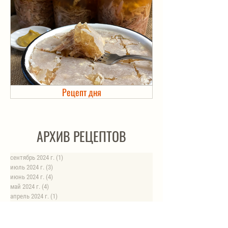
Рецепт дня
Холодец в банке. Автоклав
АРХИВ РЕЦЕПТОВ
сентябрь 2024 г.
(1)
1 пост
июль 2024 г.
(3)
3 поста
июнь 2024 г.
(4)
4 поста
май 2024 г.
(4)
4 поста
апрель 2024 г.
(1)
1 пост
март 2024 г.
(4)
4 поста
февраль 2024 г.
(6)
6 постов
январь 2024 г.
(8)
8 постов