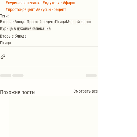
#куринаязапеканка
#вдуховке
#фарш
#простойрецепт
#вкусныйрецепт
Теги:
Вторые блюда
Простой рецепт
Птица
Мясной фарш
Курица в духовке
Запеканка
Вторые блюда
Птица
Смотреть все
Похожие посты