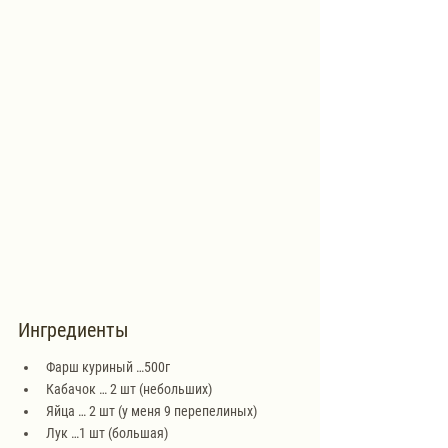
Ингредиенты
Фарш куриный …500г
Кабачок … 2 шт (небольших)
Яйца … 2 шт (у меня 9 перепелиных)
Лук …1 шт (большая)