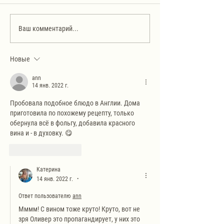
Постный салат с соевым
Вареники (пельмени
Ваш комментарий...
мясом. Очень вкусно!
Моя новая любовь!
Новые
ann
14 янв. 2022 г.
Пробовала подобное блюдо в Англии. Дома 
приготовила по похожему рецепту, только 
обернула всё в фольгу, добавила красного 
вина и - в духовку. 😋
Лайк
Ответить
Катерина
14 янв. 2022 г.
•
Ответ пользователю
ann
Мммм! С вином тоже круто! Круто, вот не 
зря Оливер это пропагандирует, у них это 