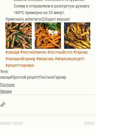
Солим и отправляем в разогретую духовку 
180*С примерно на 25 минут.
Приятного аппетита😉Будет вкусно!
#овощи
#постноеменю
#постныйстол
#гарнир
#овощнойгарнир
#морковь
#морковьрецепт
#рецептгарнира
Теги:
овощи
Простой рецепт
Постное
Гарнир
Постное
Овощи