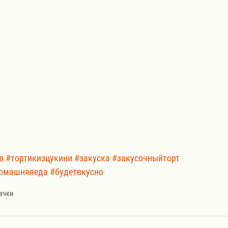
в
#тортикизцукини
#закуска
#закусочныйторт
омашняяеда
#будетвкусно
ачки