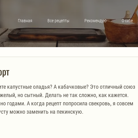
Главная
Все рецепты
Рекомендую
О себе
орт
те капустные оладья? А кабачковые? Это отличный союз 
елый, но сытный. Делать не так сложно, как кажется. 
о годами. А когда рецепт попросила свекровь, я совсем 
усту можно заменить на пекинскую.