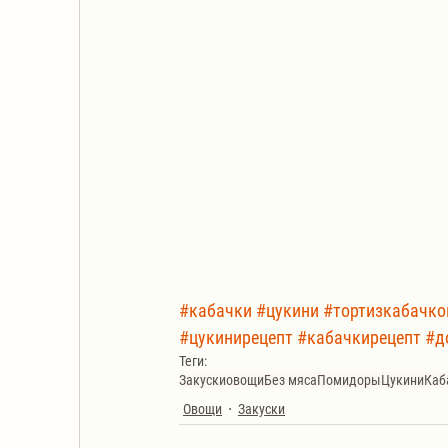
#кабачки
#цукини
#тортизкабачко
#цукинирецепт
#кабачкирецепт
#д
Теги:
Закуски
овощи
Без мяса
Помидоры
Цукини
Каб
Овощи
Закуски