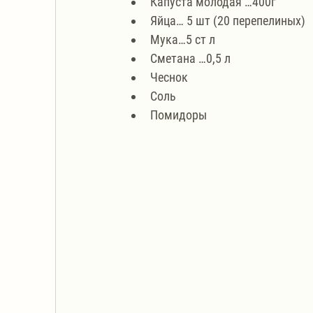
Капуста молодая …400г
Яйца… 5 шт (20 перепелиных)
Мука…5 ст л
Сметана …0,5 л
Чеснок
Соль
Помидоры