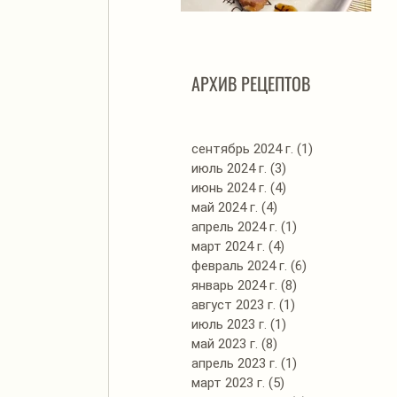
Автоклав. Грудинка в
Д
изумительном азиатском
соусе
АРХИВ РЕЦЕПТОВ
сентябрь 2024 г.
(1)
1 пост
июль 2024 г.
(3)
3 поста
июнь 2024 г.
(4)
4 поста
май 2024 г.
(4)
4 поста
апрель 2024 г.
(1)
1 пост
март 2024 г.
(4)
4 поста
февраль 2024 г.
(6)
6 постов
январь 2024 г.
(8)
8 постов
август 2023 г.
(1)
1 пост
июль 2023 г.
(1)
1 пост
май 2023 г.
(8)
8 постов
апрель 2023 г.
(1)
1 пост
март 2023 г.
(5)
5 постов