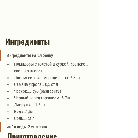
Ингредиенты
Ингредиенты на 3л банку
Помидоры с толстой шкуркой, крепкие…
сколько влезет
Листья вишни, смородины…по 2-3шт
Семена укропа… 0,5 ст л
Чеснок…3 зуб (раздавить)
Черный перец горошком…5-7шт
Лаврушка…1-2шт
Вода…1,5л
Соль…3ст л
на 1л воды 2 ст л соли
Приготовление