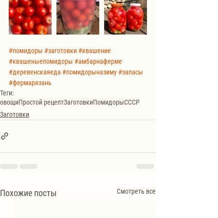
#помидоры
#заготовки
#квашение
#квашеныепомидоры
#амбарнаферме
#деревенскаяеда
#помидорыназиму
#запасы
#фермарязань
Теги:
овощи
Простой рецепт
Заготовки
Помидоры
СССР
Заготовки
Смотреть все
Похожие посты