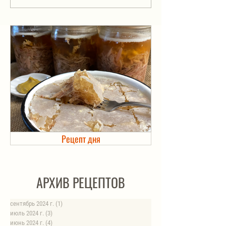
тмином или кориандром на
зиму.
Рецепт дня
Холодец в банке. Автоклав
АРХИВ РЕЦЕПТОВ
сентябрь 2024 г.
(1)
1 пост
июль 2024 г.
(3)
3 поста
июнь 2024 г.
(4)
4 поста