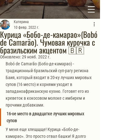
Катерина
10 февр. 2022 г.
Курица «Бобо-де-камарао»(Bobó
de Camarão). Чумовая курочка с
бразильским акцентом 🇧🇷
Обновлено:
29 нояб. 2022 г.
Bobó de Camarão (Бобо-де-камарао) - 
традиционный бразильский суп-рагу региона 
Баия, который входит в 20-ку лучших мировых 
супов (16 место) и корнями уходит в 
западаноафриканскую кухню. Готовят его из 
креветок в кокосовом молоке с имбирем и 
прочими добавками.
16-ое место в двадцатке лучших мировых 
супов
У меня еще хлещщще! Курица «Бобо-де-
камарао». Это просто отвал башки! Я долго 