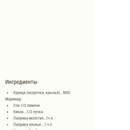
Ингредиенты
Курица (окорочка, крылья)… 800г
Маринад:
Сок 1/2 лимона
Кинза …1/2 пучка
Паприка молотая…1ч л
Паприка хлопья …1 ч л