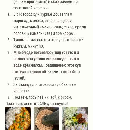
(он нам пригодится) и обжариваем до 
золотистой корочки. 
В сковородку к курице добавляем 
маринад, молоко, отвар панцирей, 
измельченный имбирь, соль, сахар, орехи( 
половину измельчила) и помидоры.
Тушим на маленьком огне до готовности 
курицы, минут 40.
Мне блюдо показалось жидковато и я 
немного загустила его разведенным в 
воде крахмалом. Традиционно этот суп 
готовят с тапиокой, за счет которой он 
густой. 
За 5 минут до готовности добавляем 
креветки.
Подаем, посыпав кинзой, с рисом.
Приятного аппетита😉Будет вкусно!