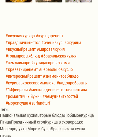
#вкуснаякурица
#курицарецепт
#праздничныйстол
#оченьвкуснаякурица
#вкусныйрецепт
#мироваякухня
#топмировыхблюд
#бразильскаякухня
#земляиморе
#курицаскреветками
#креветкирецемт
#нереальновкусно
#интересныйрецепт
#знаменитоеблюдо
#курицавкокосовоммолоке
#надопробовать
#14февраля
#менюнаденьсвятоговалентина
#романтичныйужин
#чемудивитьгостей
#мореисуша
#surfandturf
Теги:
Национальная кухня
Вторые блюда
Любимое
Курица
Птица
Праздничный стол
Курица в сковородке
Морепродукты
Море и Суша
Бразильская кухня
Птица