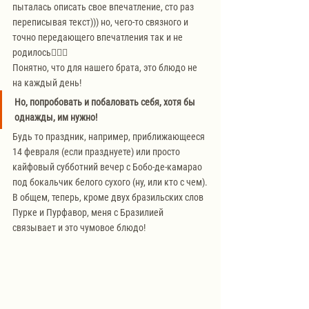
пыталась описать свое впечатление, сто раз 
переписывая текст))) но, чего-то связного и 
точно передающего впечатления так и не 
родилось🤦🏼‍♀️
Понятно, что для нашего брата, это блюдо не 
на каждый день!
Но, попробовать и побаловать себя, хотя бы 
однажды, им нужно!
Будь то праздник, например, приближающееся 
14 февраля (если празднуете) или просто 
кайфовый субботний вечер с Бобо-де-камарао 
под бокальчик белого сухого (ну, или кто с чем).
В общем, теперь, кроме двух бразильских слов 
Пурке и Пурфавор, меня с Бразилией 
связывает и это чумовое блюдо! 