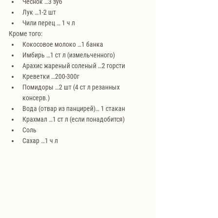
Чеснок …3 зуб
Лук …1-2 шт
Чили перец … 1 ч л
Кроме того:
Кокосовое молоко …1 банка
Имбирь …1 ст л (измельченного)
Арахис жареный соленый …2 горсти
Креветки …200-300г
Помидоры …2 шт (4 ст л резанных 
консерв.)
Вода (отвар из панцирей)… 1 стакан
Крахмал …1 ст л (если понадобится)
Соль
Сахар …1 ч л