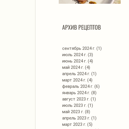
Автоклав. Грудинка в
Д
изумительном азиатском
соусе
АРХИВ РЕЦЕПТОВ
сентябрь 2024 г.
(1)
1 пост
июль 2024 г.
(3)
3 поста
июнь 2024 г.
(4)
4 поста
май 2024 г.
(4)
4 поста
апрель 2024 г.
(1)
1 пост
март 2024 г.
(4)
4 поста
февраль 2024 г.
(6)
6 постов
январь 2024 г.
(8)
8 постов
август 2023 г.
(1)
1 пост
июль 2023 г.
(1)
1 пост
май 2023 г.
(8)
8 постов
апрель 2023 г.
(1)
1 пост
март 2023 г.
(5)
5 постов