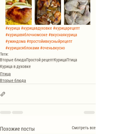
#курица
#курицавдуховке
#курицарецепт
#курицавяблочномсоке
#вкуснаякурица
#ужиндома
#простойивкусныйрецепт
#курицасяблоками
#оченьвкусно
Теги:
Вторые блюда
Простой рецепт
Курица
Птица
Курица в духовке
Птица
Вторые блюда
Смотреть все
Похожие посты