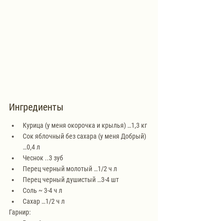
Ингредиенты
Курица (у меня окорочка и крылья) …1,3 кг
Сок яблочный без сахара (у меня Добрый) 
…0,4 л
Чеснок ..3 зуб
Перец черный молотый …1/2 ч л
Перец черный душистый …3-4 шт
Соль ~ 3-4 ч л
Сахар …1/2 ч л
Гарнир: