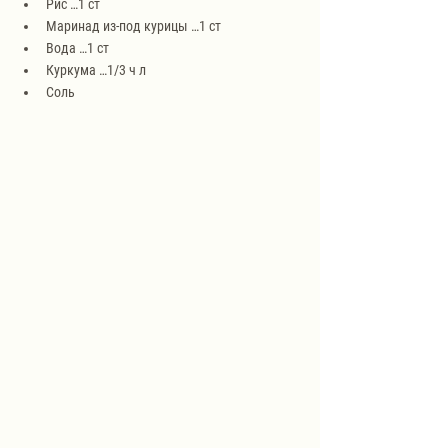
Рис …1 ст
Маринад из-под курицы …1 ст
Вода …1 ст
Куркума …1/3 ч л
Соль