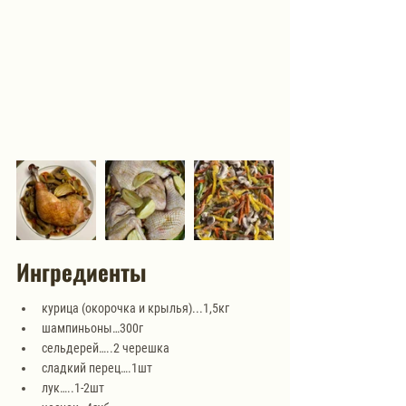
Ингредиенты
курица (окорочка и крылья)...1,5кг
шампиньоны…300г
сельдерей…..2 черешка
сладкий перец….1шт
лук…..1-2шт