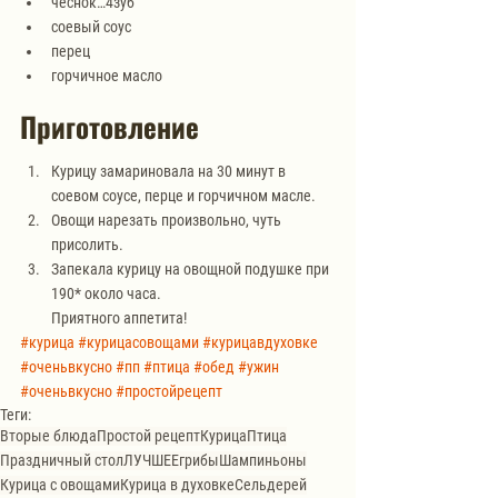
чеснок…4зуб
соевый соус
перец
горчичное масло
Приготовление
Курицу замариновала на 30 минут в 
соевом соусе, перце и горчичном масле.
Овощи нарезать произвольно, чуть 
присолить. 
Запекала курицу на овощной подушке при 
190* около часа. 
Приятного аппетита!
#курица
#курицасовощами
#курицавдуховке
#оченьвкусно
#пп
#птица
#обед
#ужин
#оченьвкусно
#простойрецепт
Теги:
Вторые блюда
Простой рецепт
Курица
Птица
Праздничный стол
ЛУЧШЕЕ
грибы
Шампиньоны
Курица с овощами
Курица в духовке
Сельдерей