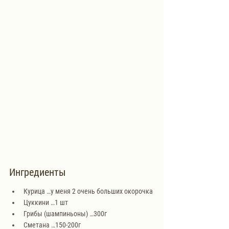
Ингредиенты
Курица …у меня 2 очень больших окорочка
Цуккини …1 шт
Грибы (шампиньоны) …300г
Сметана …150-200г