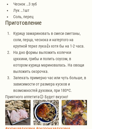
Чеснок …3 зуб
Лук …1шт
Соль, перец
Приготовление
Курицу замариновать в смеси сметаны, 
соли, перца, чеснока и натертого на 
крупной терке лука👍 хотя бы на 1-2 часа.
На дно формы выложить колечки 
цуккини, грибы и полить соусом, в 
котором курица мариновалась. На овощи 
выложить окорочка.
Запекать примерно час или чуть больше, в 
зависимости от размера кусков и 
возможностей духовки, при 180*С.
Приятного аппетита😉 Будет вкусно!
#курицавдуховке
#окорочкавдуховке