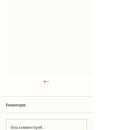
Комментарии
Говядина в устричн
Ближневосточный цыпленок
Ваш комментарий...