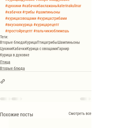
#цуккини
#кабачкибаклажаныkaterinakulinar
#кабачки
#грибы
#шампиньоны
#курицасовощами
#курицасгрибами
#вкуснаякурица
#курицарецепт
#простойрецепт
#пальчикиоближешь
Теги:
Вторые блюда
Курица
Птица
грибы
Шампиньоны
Цукини
Кабачки
Курица с овощами
Гарнир
Курица в духовке
Птица
Вторые блюда
Смотреть все
Похожие посты