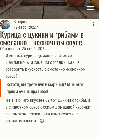
Катерина
12 февр. 2022 г.
Курица с цукини и грибами в
сметанно - чесночном соусе
Обновлено:
25 нояб. 2022 г.
Имеются: курица домашняя, свежие 
шампиньоны и кабачки с грядки. Как не 
сотворить вкусность в сметанно-чесночном 
соусе?!
Кстати, вы трёте лук в маринад? Мне этот 
прием очень нравится!
Не знаю, что вкуснее было? Цукини с грибами 
в сливочном соусе с соком домашней курочки 
с ароматом чеснока или сама курочка с 
вотвэтомвовсем...😁