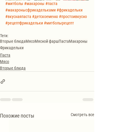
#митболы
#макароны
#паста
#макаронысфрикадельками
#фрикадельки
#вкуснаяпаста
#детскоеменю
#простоивкусно
#рецептфрикадельки
#митболырецепт
Теги:
Вторые блюда
Мясо
Мясной фарш
Паста
Макароны
Фрикадельки
Паста
Мясо
Вторые блюда
Смотреть все
Похожие посты