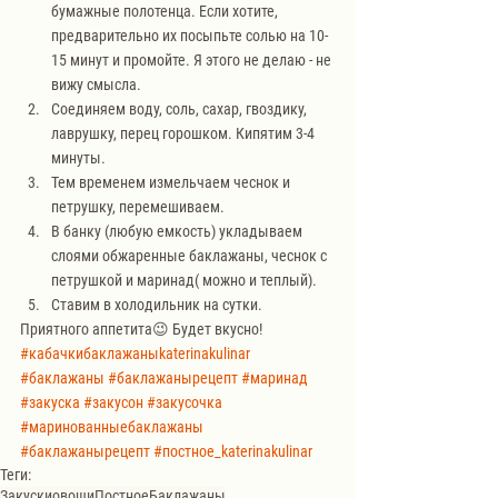
бумажные полотенца. Если хотите, 
предварительно их посыпьте солью на 10-
15 минут и промойте. Я этого не делаю - не 
вижу смысла. 
Соединяем воду, соль, сахар, гвоздику, 
лаврушку, перец горошком. Кипятим 3-4 
минуты. 
Тем временем измельчаем чеснок и 
петрушку, перемешиваем. 
В банку (любую емкость) укладываем 
слоями обжаренные баклажаны, чеснок с 
петрушкой и маринад( можно и теплый).
Ставим в холодильник на сутки. 
Приятного аппетита😉 Будет вкусно!
#кабачкибаклажаныkaterinakulinar
#баклажаны
#баклажанырецепт
#маринад
#закуска
#закусон
#закусочка
#маринованныебаклажаны
#баклажанырецепт
#постное_katerinakulinar
Теги:
Закуски
овощи
Постное
Баклажаны