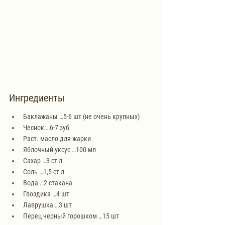
Ингредиенты
Баклажаны …5-6 шт (не очень крупных)
Чеснок …6-7 зуб
Раст. масло для жарки
Яблочный уксус …100 мл
Сахар …3 ст л
Соль …1,5 ст л
Вода …2 стакана
Гвоздика …4 шт
Лаврушка …3 шт
Перец черный горошком …15 шт