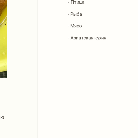
- Птица
- Рыба
- Мясо
- Азиатская кухня
яю 