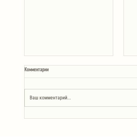
Комментарии
Ваш комментарий...
Соус из петрушки с арахисом.
Ма
Просто и очень вкусно!
ил