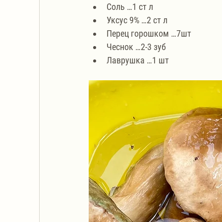
Соль …1 ст л
Уксус 9% …2 ст л
Перец горошком …7шт
Чеснок …2-3 зуб
Лаврушка …1 шт