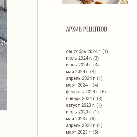
Автоклав. Грудинка в
Д
изумительном азиатском
соусе
АРХИВ РЕЦЕПТОВ
сентябрь 2024 г.
(1)
1 пост
июль 2024 г.
(3)
3 поста
июнь 2024 г.
(4)
4 поста
май 2024 г.
(4)
4 поста
апрель 2024 г.
(1)
1 пост
март 2024 г.
(4)
4 поста
февраль 2024 г.
(6)
6 постов
январь 2024 г.
(8)
8 постов
август 2023 г.
(1)
1 пост
июль 2023 г.
(1)
1 пост
май 2023 г.
(8)
8 постов
апрель 2023 г.
(1)
1 пост
март 2023 г.
(5)
5 постов