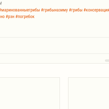
!
#маринованныегрибы
#грибыназиму
#грибы
#консерваци
ино
#рзн
#погребок