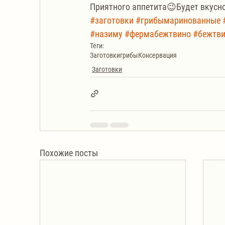
Приятного аппетита😉Будет вкусно
#заготовки
#грибымаринованные
#назиму
#фермабежтвино
#бежтв
Теги:
Заготовки
грибы
Консервация
Заготовки
Похожие посты