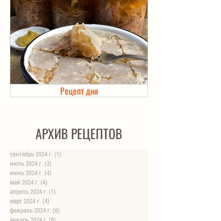
Рецепт дня
Холодец в банке. Автоклав
АРХИВ РЕЦЕПТОВ
сентябрь 2024 г.
(1)
1 пост
июль 2024 г.
(3)
3 поста
июнь 2024 г.
(4)
4 поста
май 2024 г.
(4)
4 поста
апрель 2024 г.
(1)
1 пост
март 2024 г.
(4)
4 поста
февраль 2024 г.
(6)
6 постов
январь 2024 г.
(8)
8 постов