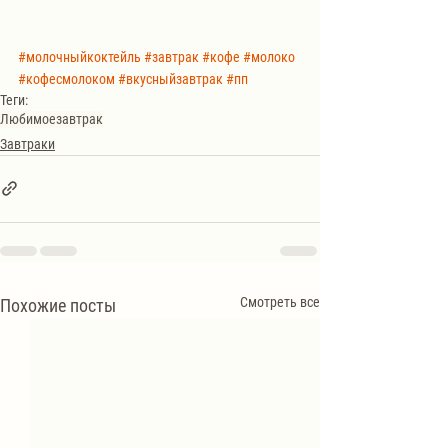
#молочныйкоктейль
#завтрак
#кофе
#молоко
#кофесмолоком
#вкусныйзавтрак
#пп
Теги:
Любимое
завтрак
Завтраки
Смотреть все
Похожие посты