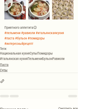
Приятного аппетита😉
#пельмени
#равиоли
#итальянскаякухня
#паста
#бульон
#помидоры
#интересныйрецепт
Теги:
Национальная кухня
Супы
Помидоры
Итальянская кухня
Пельмени
Бульон
Равиоли
Паста
Супы
Смотреть все