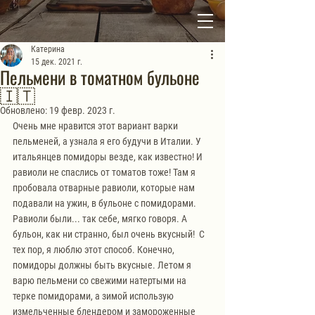
Катерина
15 дек. 2021 г.
Пельмени в томатном бульоне
🇮🇹
Обновлено:
19 февр. 2023 г.
Очень мне нравится этот вариант варки 
пельменей, а узнала я его будучи в Италии. У 
итальянцев помидоры везде, как известно! И 
равиоли не спаслись от томатов тоже! Там я 
пробовала отварные равиоли, которые нам 
подавали на ужин, в бульоне с помидорами. 
Равиоли были... так себе, мягко говоря. А 
бульон, как ни странно, был очень вкусный!  С 
тех пор, я люблю этот способ. Конечно, 
помидоры должны быть вкусные. Летом я 
варю пельмени со свежими натертыми на 
терке помидорами, а зимой использую 
измельченные блендером и замороженные 