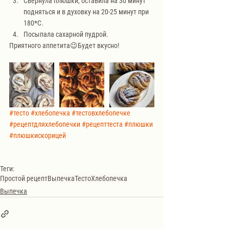
Свернула плюшки, оставила на 30 минут 
подняться и в духовку на 20-25 минут при 
180*С.
Посыпала сахарной пудрой.
Приятного аппетита😉Будет вкусно!
#тесто
#хлебопечка
#тестовхлебопечке
#рецептдляхлебопечки
#рецепттеста
#плюшки
#плюшкискорицей
Теги:
Простой рецепт
Выпечка
Тесто
Хлебопечка
Выпечка