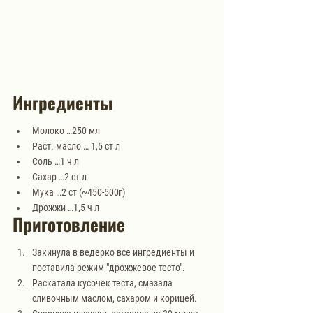
Ингредиенты
Молоко …250 мл 
Раст. масло … 1,5 ст л
Соль …1 ч л
Сахар …2 ст л
Мука …2 ст (~450-500г)
Дрожжи …1,5 ч л
Приготовление
Закинула в ведерко все ингредиенты и 
поставила режим "дрожжевое тесто".
Раскатала кусочек теста, смазала 
сливочным маслом, сахаром и корицей.