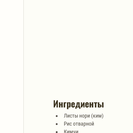
Ингредиенты
Листы нори (ким)
Рис отварной
Кимчи