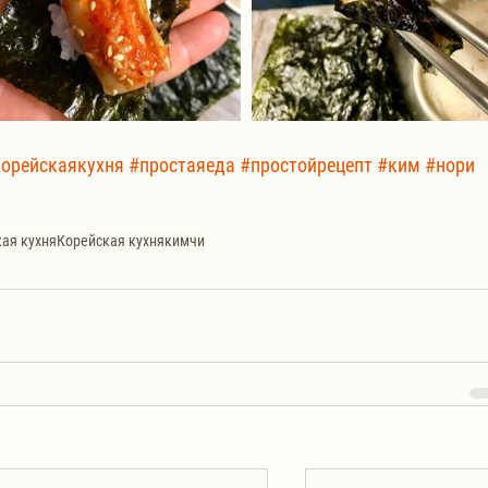
орейскаякухня
#простаяеда
#простойрецепт
#ким
#нори
кая кухня
Корейская кухня
кимчи