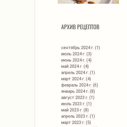
Автоклав. Грудинка в
Д
изумительном азиатском
соусе
АРХИВ РЕЦЕПТОВ
сентябрь 2024 г.
(1)
1 пост
июль 2024 г.
(3)
3 поста
июнь 2024 г.
(4)
4 поста
май 2024 г.
(4)
4 поста
апрель 2024 г.
(1)
1 пост
март 2024 г.
(4)
4 поста
февраль 2024 г.
(6)
6 постов
январь 2024 г.
(8)
8 постов
август 2023 г.
(1)
1 пост
июль 2023 г.
(1)
1 пост
май 2023 г.
(8)
8 постов
апрель 2023 г.
(1)
1 пост
март 2023 г.
(5)
5 постов