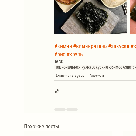
#кимчи
#кимчирязань
#закуска
#к
#рис
#крупы
Теги:
Национальная кухня
Закуски
Любимое
Азиатс
Азиатская кухня
Закуски
Похожие посты