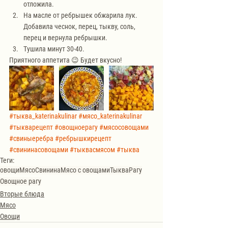
отложила.
На масле от ребрышек обжарила лук. 
Добавила чеснок, перец, тыкву, соль, 
перец и вернула ребрышки.
Тушила минут 30-40. 
Приятного аппетита 😉 Будет вкусно!
#тыква_katerinakulinar
#мясо_katerinakulinar
#тыкварецепт
#овощноерагу
#мясосовощами
#свиныеребра
#ребрышкирецепт
#свининасовощами
#тыквасмясом
#тыква
Теги:
овощи
Мясо
Свинина
Мясо с овощами
Тыква
Рагу
Овощное рагу
Вторые блюда
Мясо
Овощи