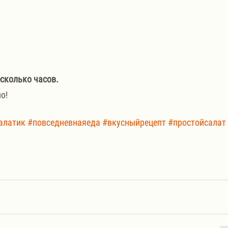
сколько часов. 
о!
алатик
#повседневнаяеда
#вкусныйрецепт
#простойсалат