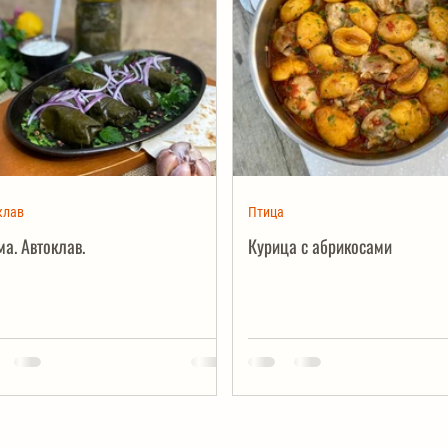
клав
Птица
а. Автоклав.
Курица с абрикосами