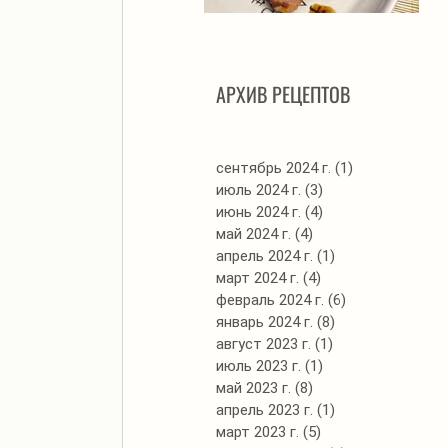
Автоклав. Грудинка в
Д
изумительном азиатском
соусе
АРХИВ РЕЦЕПТОВ
сентябрь 2024 г.
(1)
1 пост
июль 2024 г.
(3)
3 поста
июнь 2024 г.
(4)
4 поста
май 2024 г.
(4)
4 поста
апрель 2024 г.
(1)
1 пост
март 2024 г.
(4)
4 поста
февраль 2024 г.
(6)
6 постов
январь 2024 г.
(8)
8 постов
август 2023 г.
(1)
1 пост
июль 2023 г.
(1)
1 пост
май 2023 г.
(8)
8 постов
апрель 2023 г.
(1)
1 пост
март 2023 г.
(5)
5 постов