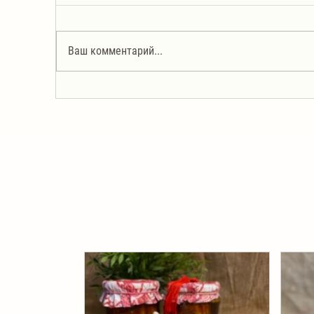
Ваш комментарий...
Салат из корейской моркови с
Са
жареными шампиньонами
ко