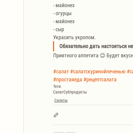
- майонез
- огурцы
- майонез
- сыр
Украсить укропом.
Обязательно дать настояться не
Приятного аппетита 😉 Будет вкусн
#салат
#салатскуринойпеченью
#с
#простаяеда
#рецептсалата
Теги:
Салат
Субпродукты
Салаты