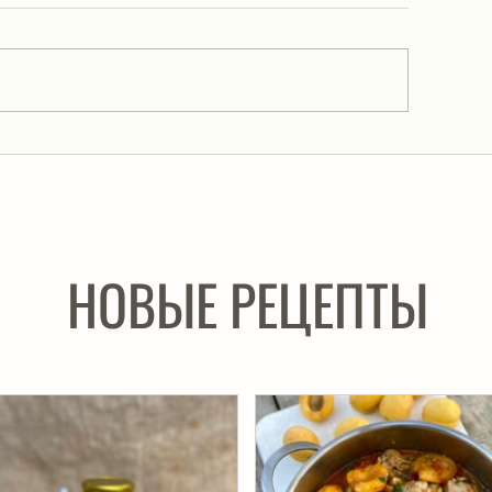
Салат «Обжорка»
лат из сельди «Лисья шубка»,
торый надо попробовать!
НОВЫЕ РЕЦЕПТЫ