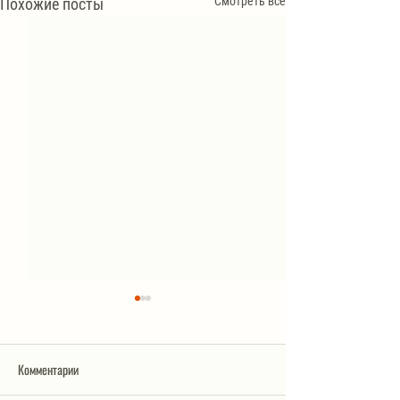
Смотреть все
Похожие посты
Комментарии
Салат «Обжорка»