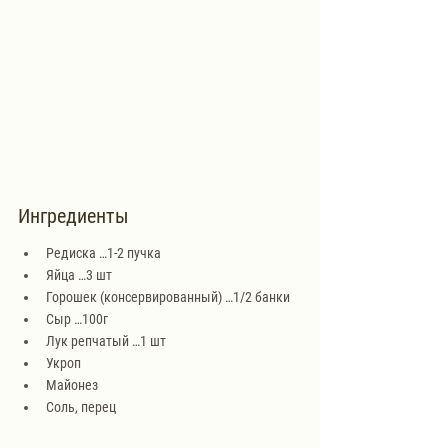
Ингредиенты
Редиска …1-2 пучка
Яйца …3 шт
Горошек (консервированный) …1/2 банки
Сыр …100г
Лук репчатый …1 шт
Укроп
Майонез
Соль, перец