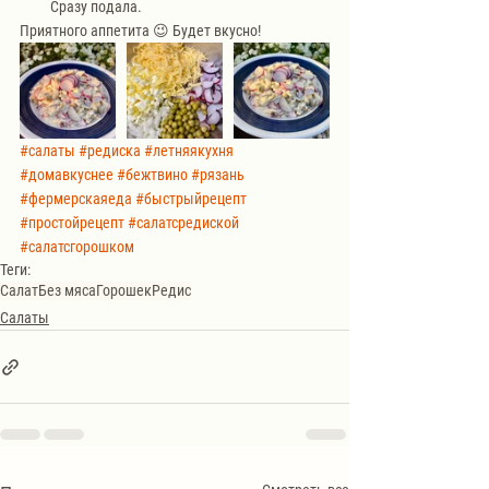
Сразу подала. 
Приятного аппетита 😉 Будет вкусно!
#салаты
#редиска
#летняякухня
#домавкуснее
#бежтвино
#рязань
#фермерскаяеда
#быстрыйрецепт
#простойрецепт
#салатсредиской
#салатсгорошком
Теги:
Салат
Без мяса
Горошек
Редис
Салаты