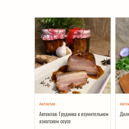
Автоклав
Авто
Автоклав. Грудинка в изумительном
Долм
азиатском соусе