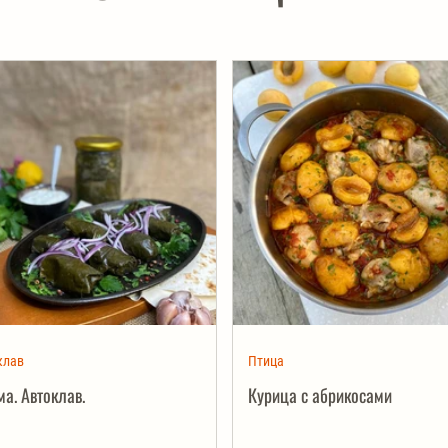
клав
Птица
а. Автоклав.
Курица с абрикосами