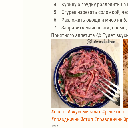
Куриную грудку разделить на 
Огурец нарезать соломкой, че
Разложить овощи и мясо на б
Заправить майонезом, солью,
Приятного аппетита 😉 Будет вкусн
#салат
#вкусныйсалат
#рецептсал
#праздничныйстол
#праздничныйр
Теги: