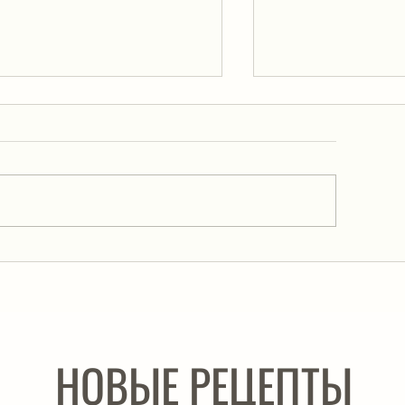
Салат «Обжорка»
лат из сельди «Лисья шубка»,
торый надо попробовать!
НОВЫЕ РЕЦЕПТЫ