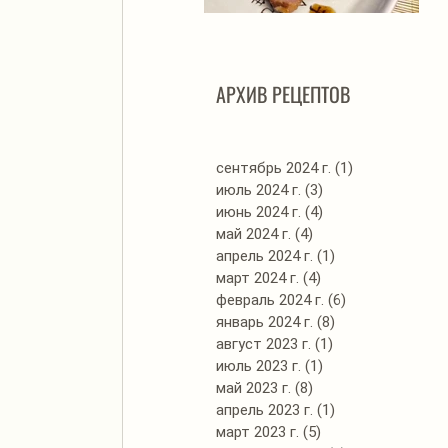
Автоклав. Грудинка в
Д
изумительном азиатском
соусе
АРХИВ РЕЦЕПТОВ
сентябрь 2024 г.
(1)
1 пост
июль 2024 г.
(3)
3 поста
июнь 2024 г.
(4)
4 поста
май 2024 г.
(4)
4 поста
апрель 2024 г.
(1)
1 пост
март 2024 г.
(4)
4 поста
февраль 2024 г.
(6)
6 постов
январь 2024 г.
(8)
8 постов
август 2023 г.
(1)
1 пост
июль 2023 г.
(1)
1 пост
май 2023 г.
(8)
8 постов
апрель 2023 г.
(1)
1 пост
март 2023 г.
(5)
5 постов