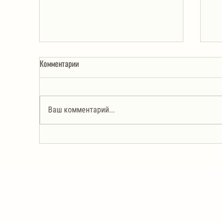
Комментарии
Ваш комментарий...
Салат из корейской моркови с
Са
жареными шампиньонами
ко