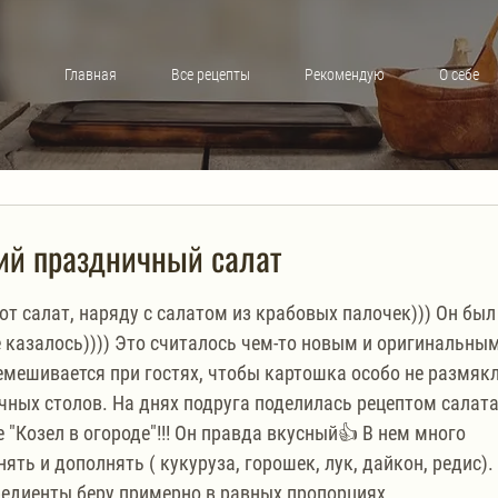
Главная
Все рецепты
Рекомендую
О себе
кий праздничный салат
от салат, наряду с салатом из крабовых палочек))) Он был
не казалось)))) Это считалось чем-то новым и оригинальным
емешивается при гостях, чтобы картошка особо не размякл
чных столов. На днях подруга поделилась рецептом салата
"Козел в огороде"!!! Он правда вкусный👍 В нем много 
ть и дополнять ( кукуруза, горошек, лук, дайкон, редис). 
гредиенты беру примерно в равных пропорциях.