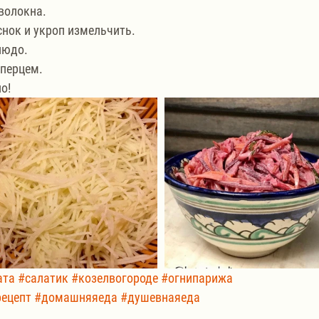
волокна.
снок и укроп измельчить.
людо.
 перцем.
о!
ата
#салатик
#козелвогороде
#огнипарижа
ецепт
#домашняяеда
#душевнаяеда