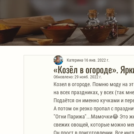
Катерина
16 янв. 2022 г.
«Козёл в огороде». Яр
Обновлено:
29 нояб. 2022 г.
Козел в огороде. Помню моду на эт
на всех праздниках, у всех (так м
Подаётся он именно кучками и пер
А потом он резко пропал с праздни
"Огни Парижа"...Мамочки😂 Это же 
свежих овощей, которые можно меня
Он прост в приготовлении. Все ин