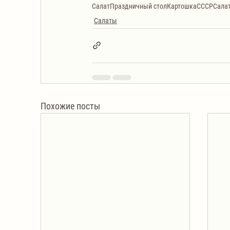
Салат
Праздничный стол
Картошка
СССР
Салат
Салаты
Похожие посты