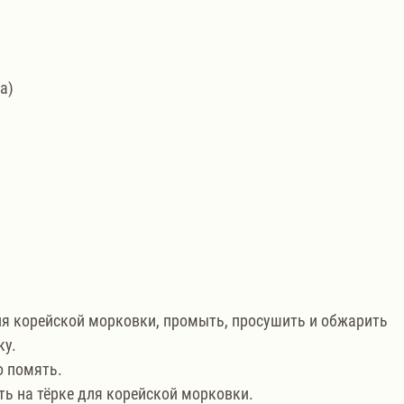
а)
ля корейской морковки, промыть, просушить и обжарить 
ку.
о помять.
ть на тёрке для корейской морковки.