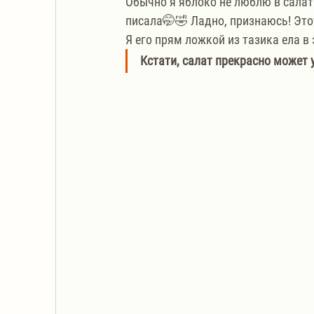
Обычно я яблоко не люблю в салата
писала🤭🤣 Ладно, признаюсь! Это
Я его прям ложкой из тазика ела в
Кстати, салат прекрасно может 