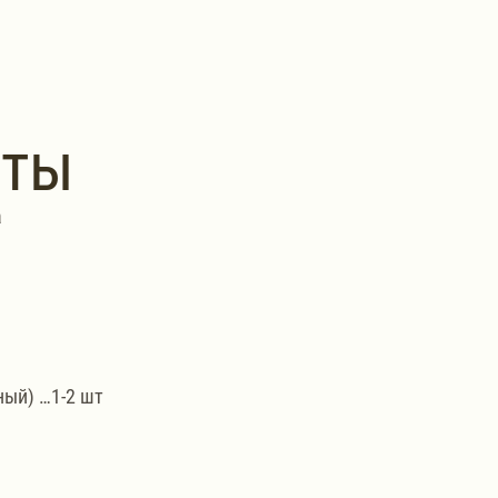
нты
а
ый) …1-2 шт