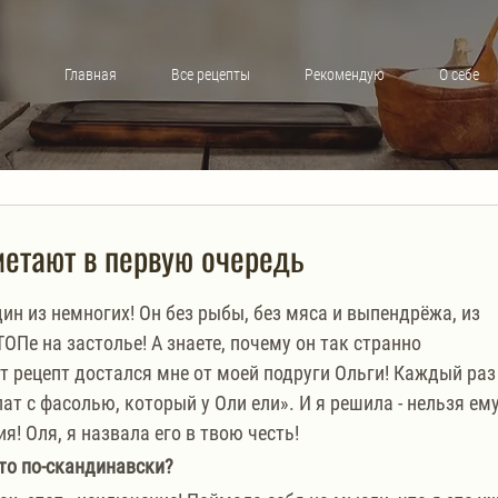
Главная
Все рецепты
Рекомендую
О себе
метают в первую очередь
н из немногих! Он без рыбы, без мяса и выпендрёжа, из 
ОПе на застолье! А знаете, почему он так странно 
от рецепт достался мне от моей подруги Ольги! Каждый раз
лат с фасолью, который у Оли ели». И я решила - нельзя ему
я! Оля, я назвала его в твою честь! 
-то по-скандинавски?