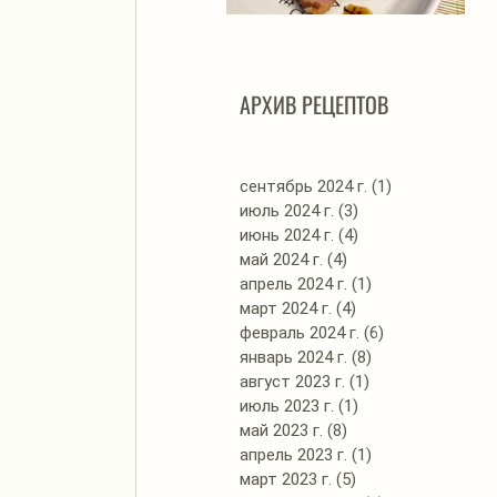
Автоклав. Грудинка в
Д
изумительном азиатском
соусе
АРХИВ РЕЦЕПТОВ
сентябрь 2024 г.
(1)
1 пост
июль 2024 г.
(3)
3 поста
июнь 2024 г.
(4)
4 поста
май 2024 г.
(4)
4 поста
апрель 2024 г.
(1)
1 пост
март 2024 г.
(4)
4 поста
февраль 2024 г.
(6)
6 постов
январь 2024 г.
(8)
8 постов
август 2023 г.
(1)
1 пост
июль 2023 г.
(1)
1 пост
май 2023 г.
(8)
8 постов
апрель 2023 г.
(1)
1 пост
март 2023 г.
(5)
5 постов