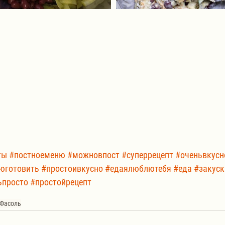
ты
#постноеменю
#можновпост
#суперрецепт
#оченьвкусн
юготовить
#простоивкусно
#едаялюблютебя
#еда
#закуск
ьпросто
#простойрецепт
Фасоль