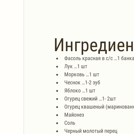
Ингредие
Фасоль красная в с/с …1 банк
Лук …1 шт
Морковь …1 шт
Чеснок …1-2 зуб
Яблоко …1 шт
Огурец свежий …1- 2шт
Огурец квашеный (маринованн
Майонез
Соль
Черный молотый перец