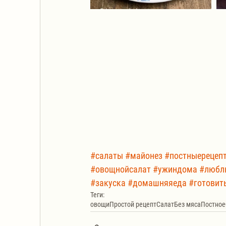
#салаты
#майонез
#постныерецеп
#овощнойсалат
#ужиндома
#любл
#закуска
#домашняяеда
#готовит
Теги:
овощи
Простой рецепт
Салат
Без мяса
Постное