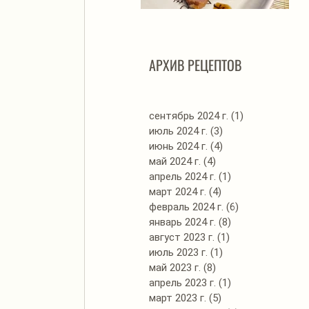
Автоклав. Грудинка в
Д
изумительном азиатском
соусе
АРХИВ РЕЦЕПТОВ
сентябрь 2024 г.
(1)
1 пост
июль 2024 г.
(3)
3 поста
июнь 2024 г.
(4)
4 поста
май 2024 г.
(4)
4 поста
апрель 2024 г.
(1)
1 пост
март 2024 г.
(4)
4 поста
февраль 2024 г.
(6)
6 постов
январь 2024 г.
(8)
8 постов
август 2023 г.
(1)
1 пост
июль 2023 г.
(1)
1 пост
май 2023 г.
(8)
8 постов
апрель 2023 г.
(1)
1 пост
март 2023 г.
(5)
5 постов