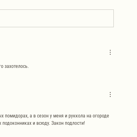
Салат «Обжорка»
лат из сельди «Лисья шубка»,
торый надо попробовать!
о захотелось. 
х помидорах, а в сезон у меня и руккола на огороде 
 подоконниках и всюду. Закон подлости!