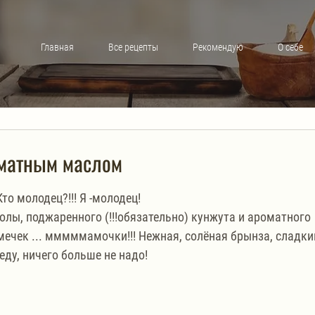
Главная
Все рецепты
Рекомендую
О себе
оматным маслом
то молодец?!!! Я -молодец!
лы, поджаренного (!!!обязательно) кунжута и ароматного 
мечек ... мммммамочки!!! Нежная, солёная брынза, сладки
еду, ничего больше не надо!