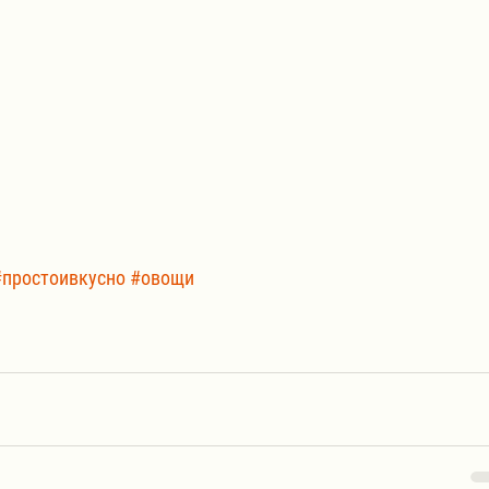
#простоивкусно
#овощи