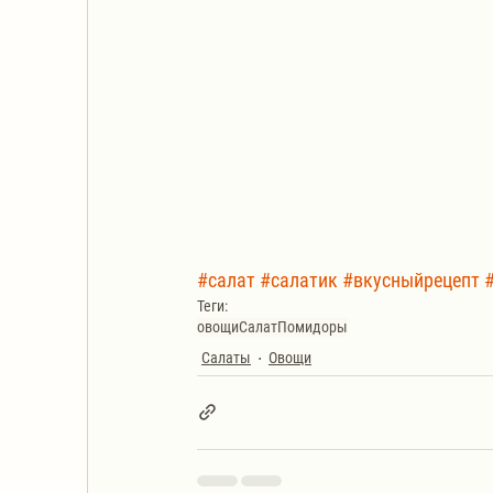
#салат
#салатик
#вкусныйрецепт
Теги:
овощи
Салат
Помидоры
Салаты
Овощи