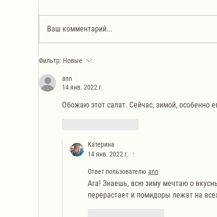
Ваш комментарий...
Салат из корейской моркови с
Са
Фильтр:
Новые
жареными шампиньонами
ко
ann
14 янв. 2022 г.
Обожаю этот салат. Сейчас, зимой, особенно ег
Лайк
Ответить
Катерина
14 янв. 2022 г.
•
Ответ пользователю
ann
Ага! Знаешь, всю зиму мечтаю о вкусны
перерастает и помидоры лежат на всех
Лайк
Ответить