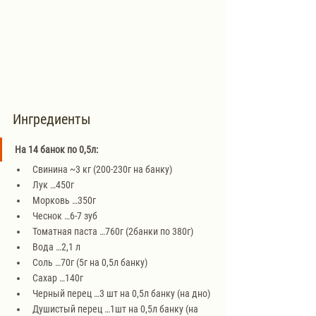
Ингредиенты
На 14 банок по 0,5л:
Свинина ~3 кг (200-230г на банку)
Лук …450г
Морковь …350г
Чеснок …6-7 зуб
Томатная паста …760г (2банки по 380г)
Вода …2,1 л
Соль …70г (5г на 0,5л банку)
Сахар …140г
Черный перец …3 шт на 0,5л банку (на дно)
Душистый перец …1шт на 0,5л банку (на 