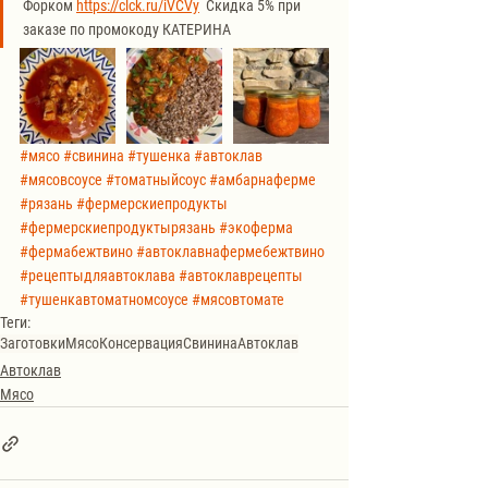
Форком 
https://clck.ru/iVCVy
  Скидка 5% при 
заказе по промокоду КАТЕРИНА
#мясо
#свинина
#тушенка
#автоклав
#мясовсоусе
#томатныйсоус
#амбарнаферме
#рязань
#фермерскиепродукты
#фермерскиепродуктырязань
#экоферма
#фермабежтвино
#автоклавнафермебежтвино
#рецептыдляавтоклава
#автоклаврецепты
#тушенкавтоматномсоусе
#мясовтомате
Теги:
Заготовки
Мясо
Консервация
Свинина
Автоклав
Автоклав
Мясо