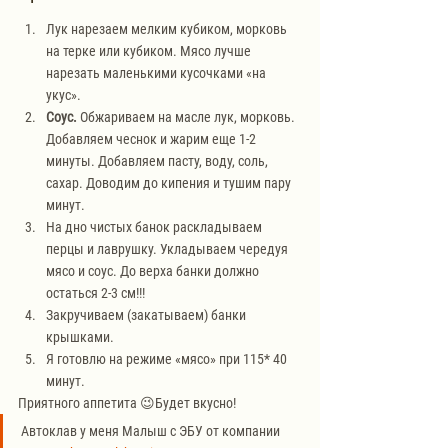
Лук нарезаем мелким кубиком, морковь 
на терке или кубиком. Мясо лучше 
нарезать маленькими кусочками «на 
укус».
Соус.
 Обжариваем на масле лук, морковь. 
Добавляем чеснок и жарим еще 1-2 
минуты. Добавляем пасту, воду, соль, 
сахар. Доводим до кипения и тушим пару 
минут.
На дно чистых банок раскладываем 
перцы и лаврушку. Укладываем чередуя 
мясо и соус. До верха банки должно 
остаться 2-3 см!!!
Закручиваем (закатываем) банки 
крышками.
Я готовлю на режиме «мясо» при 115* 40 
минут.
Приятного аппетита 😉Будет вкусно!
Автоклав у меня Малыш с ЭБУ от компании 