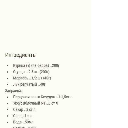
Ингредиенты
Курица ( филе бедра) …200г
Огурцы …2-3 шт (200г)
Морковь …1/2 шт (40г)
Лук репчатый …40г
Заправка:
Перцовая паста Кочудян …1-1,5ст л
Уксус яблочный 6% …3 ст л
Сахар …3 ст л
Соль …1 ч л
Вода …50мл