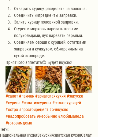
Отварить курицу, разделить на волокна. 
Соединить ингредиенты заправки.
Залить курицу половиной заправки. 
Огурец и морковь нарезать косыми 
полукольцами, лук нарезать перьями. 
Соединяем овощи с курицей, остатками 
заправки и кунжутом, обжаренным на 
сухой сковороде.
Приятного аппетита😉 Будет вкусно!
#салат
#панчан
#азиатскаякухня
#закуска
#курица
#салатизкурицы
#салатскурицей
#остро
#простойрецепт
#очвкусно
#надопробовать
#необычно
#любимаяеда
#готовимдома
Теги:
Национальная кухня
Закуски
Азиатская кухня
Салат