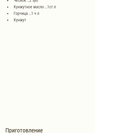
Чеснок …2 зуб
Кунжутное масло …1ст л
Горчица …1 ч л
Кунжут
Приготовление