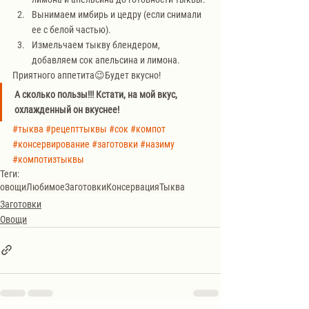
Вынимаем имбирь и цедру (если снимали 
ее с белой частью).
Измельчаем тыкву блендером, 
добавляем сок апельсина и лимона.
Приятного аппетита😉Будет вкусно!
А сколько пользы!!! Кстати, на мой вкус, 
охлажденный он вкуснее!
#тыква
#рецепттыквы
#сок
#компот
#консервирование
#заготовки
#назиму
#компотизтыквы
Теги:
овощи
Любимое
Заготовки
Консервация
Тыква
Заготовки
Овощи