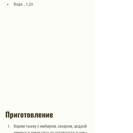
Вода …1,2л
Приготовление
Варим тыкву с имбирем, сахаром, цедрой 
лимона и апельсина до готовности тыквы.