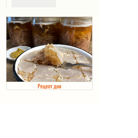
Лайк
Ответить
Рецепт дня
Холодец в банке. Автоклав
АРХИВ РЕЦЕПТОВ
сентябрь 2024 г.
(1)
1 пост
июль 2024 г.
(3)
3 поста
июнь 2024 г.
(4)
4 поста