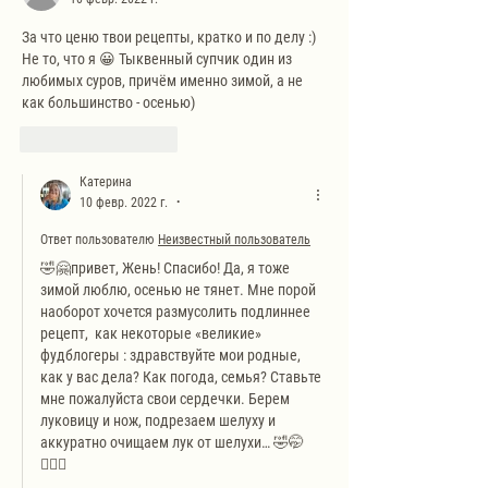
За что ценю твои рецепты, кратко и по делу :) 
Не то, что я 😀 Тыквенный супчик один из 
любимых суров, причём именно зимой, а не 
как большинство - осенью) 
Лайк
Ответить
Катерина
10 февр. 2022 г.
•
Ответ пользователю
Неизвестный пользователь
🤣🤗привет, Жень! Спасибо! Да, я тоже 
зимой люблю, осенью не тянет. Мне порой 
наоборот хочется размусолить подлиннее 
рецепт,  как некоторые «великие» 
фудблогеры : здравствуйте мои родные, 
как у вас дела? Как погода, семья? Ставьте 
мне пожалуйста свои сердечки. Берем 
луковицу и нож, подрезаем шелуху и 
аккуратно очищаем лук от шелухи… 🤣🤭
🤦🏼‍♀️