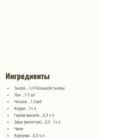
Ингредиенты
Тыква …1/4 большой тыквы
Лук …1-2 шт
Чеснок …1-2зуб
Карри …1ч л
Гарам масала …0,3 ч л
Зира (молотая) …0,5 - 1ч л
Чили
Куркума …0,5 ч л