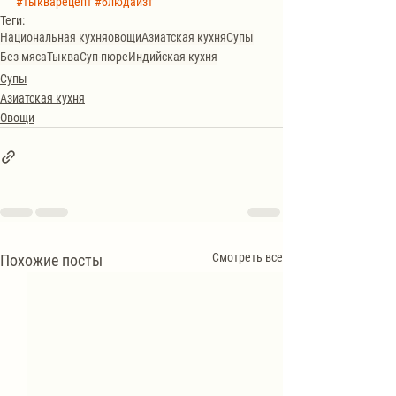
#тыкварецепт
#блюдаизт
Теги:
Национальная кухня
овощи
Азиатская кухня
Супы
Без мяса
Тыква
Суп-пюре
Индийская кухня
Супы
Азиатская кухня
Овощи
Смотреть все
Похожие посты