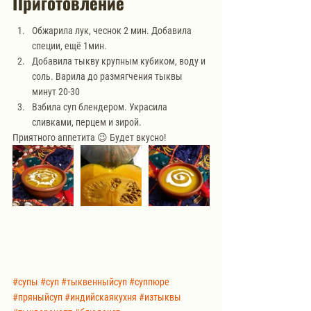
Приготовление
Обжарила лук, чеснок 2 мин. Добавила 
специи, ещё 1мин. 
Добавила тыкву крупным кубиком, воду и 
соль. Варила до размягчения тыквы 
минут 20-30
Взбила суп блендером. Украсила 
сливками, перцем и зирой. 
Приятного аппетита 😉 Будет вкусно!
#супы
#суп
#тыквенныйсуп
#суппюре
#пряныйсуп
#индийскаякухня
#изтыквы