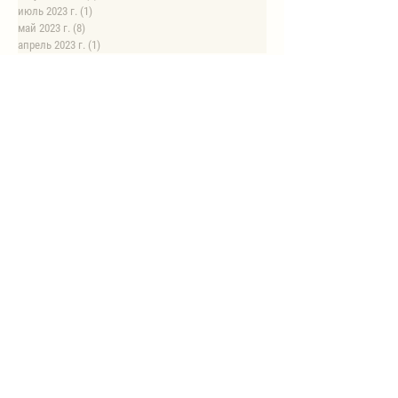
июль 2023 г.
(1)
1 пост
май 2023 г.
(8)
8 постов
апрель 2023 г.
(1)
1 пост
НОВЫЕ РЕЦЕПТЫ
Автоклав
Автоклав. Грудинка в изумительном азиатском