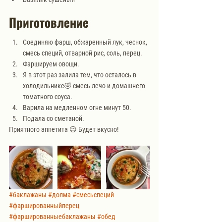
Приготовление
Соединяю фарш, обжаренный лук, чеснок, 
смесь специй, отварной рис, соль, перец.
Фаршируем овощи. 
Я в этот раз залила тем, что осталось в 
холодильнике🤣 смесь лечо и домашнего 
томатного соуса.
Варила на медленном огне минут 50.
Подала со сметаной. 
Приятного аппетита 😉 Будет вкусно!
#баклажаны
#долма
#смесьспеций
#фаршированныйперец
#фаршированныебаклажаны
#обед