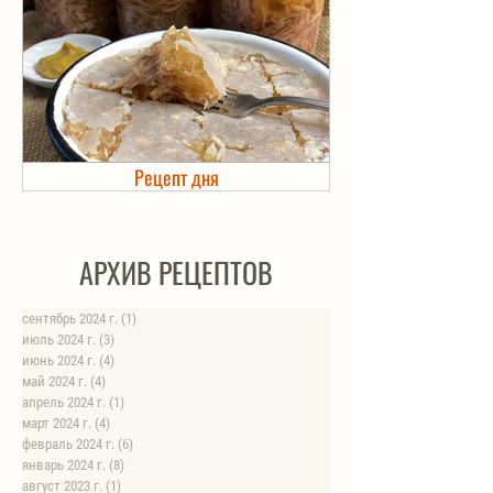
Рецепт дня
Холодец в банке. Автоклав
АРХИВ РЕЦЕПТОВ
сентябрь 2024 г.
(1)
1 пост
июль 2024 г.
(3)
3 поста
июнь 2024 г.
(4)
4 поста
май 2024 г.
(4)
4 поста
апрель 2024 г.
(1)
1 пост
март 2024 г.
(4)
4 поста
февраль 2024 г.
(6)
6 постов
январь 2024 г.
(8)
8 постов
август 2023 г.
(1)
1 пост