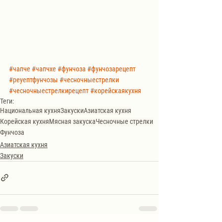
#чапче
#чапчхе
#фунчоза
#фунчозарецепт
#реуептфунчозы
#чесночныестрелки
#чесночныестрелкирецепт
#корейскаякухня
Теги:
Национальная кухня
Закуски
Азиатская кухня
Корейская кухня
Мясная закуска
Чесночные стрелки
Фунчоза
Азиатская кухня
Закуски