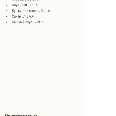
Соус чили …1ст.л. 
Кунжутное масло …2 ст.л. 
Сахар …1,5 ч.л.
Рыбный соус …2 ст.л.