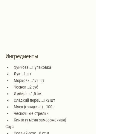
Ингредиенты
Фунчоза …1 упаковка
Лук …1 шт
Морковь …1/2 шт 
Чеснок …2 зуб 
Имбирь …1,5 см
Сладкий перец …1/2 шт 
Мясо (говядина)… 100г
Чесночные стрелки
Кинза (у меня замороженная)
Соус: 
Соевый соус …8 ст.л. 