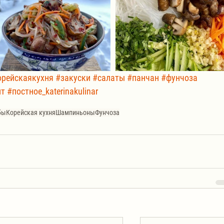
орейскаякухня
#закуски
#салаты
#панчан
#фунчоза
пт
#постное_katerinakulinar
бы
Корейская кухня
Шампиньоны
Фунчоза