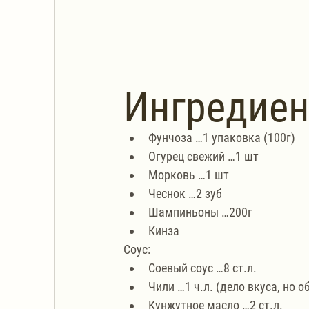
Ингредие
Фунчоза …1 упаковка (100г)
Огурец свежий …1 шт
Морковь …1 шт
Чеснок …2 зуб
Шампиньоны …200г
Кинза
Соус: 
Соевый соус …8 ст.л. 
Чили …1 ч.л. (дело вкуса, но о
Кунжутное масло …2 ст.л. 