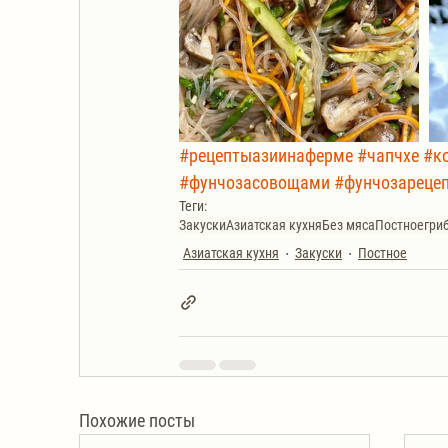
#рецептыазиинаферме
#чапчхе
#к
#фунчозасовощами
#фунчозареце
Теги:
Закуски
Азиатская кухня
Без мяса
Постное
гри
Азиатская кухня
Закуски
Постное
Похожие посты