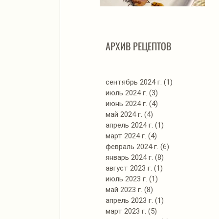
Автоклав. Грудинка в
Д
изумительном азиатском
соусе
АРХИВ РЕЦЕПТОВ
сентябрь 2024 г.
(1)
1 пост
июль 2024 г.
(3)
3 поста
июнь 2024 г.
(4)
4 поста
май 2024 г.
(4)
4 поста
апрель 2024 г.
(1)
1 пост
март 2024 г.
(4)
4 поста
февраль 2024 г.
(6)
6 постов
январь 2024 г.
(8)
8 постов
август 2023 г.
(1)
1 пост
июль 2023 г.
(1)
1 пост
май 2023 г.
(8)
8 постов
апрель 2023 г.
(1)
1 пост
март 2023 г.
(5)
5 постов