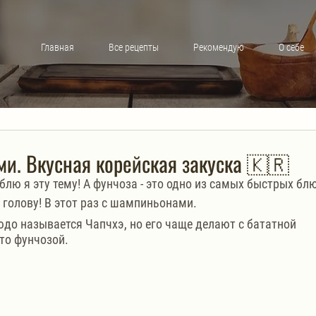
Главная
Все рецепты
Рекомендую
О себе
и. Вкусная корейская закуска 🇰🇷
блю я эту тему! А фунчоза - это одно из самых быстрых блю
ю голову! В этот раз с шампиньонами.
до называется Чапчхэ, но его чаще делают с бататной 
то фунчозой. 