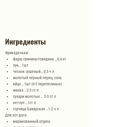
Ингредиенты
Фрикадельки:
фарш свинина/говядина …0,4 кг
лук… 1шт 
чеснок сушеный… 0,5 ч л
молотый чёрный перец, соль
яйцо …1шт (4-5 перепелиных)
манка …2-3 ст л
сухари молотые … 2-3 ст л
кетчуп …1ст л
горчица Баварская …1-2 ч л
Для хот-дога:
маринованный огурец