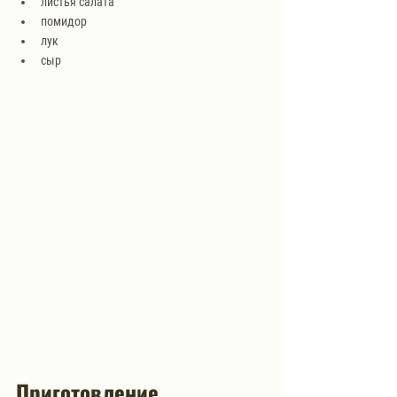
листья салата
помидор
лук
сыр
Приготовление