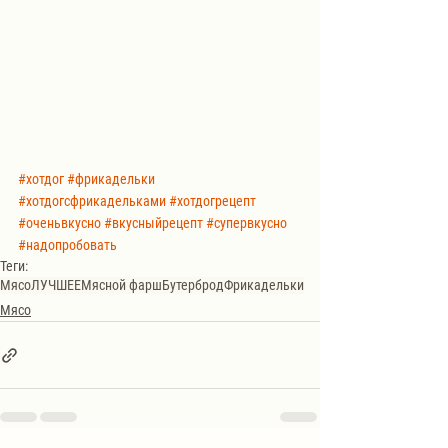
#хотдог
#фрикадельки
#хотдогсфрикадельками
#хотдогрецепт
#оченьвкусно
#вкусныйрецепт
#супервкусно
#надопробовать
Теги:
Мясо
ЛУЧШЕЕ
Мясной фарш
Бутерброд
Фрикадельки
Мясо