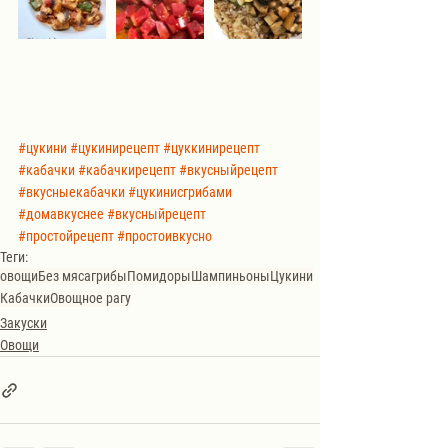
#цукини
#цукинирецепт
#цуккинирецепт
#кабачки
#кабачкирецепт
#вкусныйрецепт
#вкусныекабачки
#цукинисгрибами
#домавкуснее
#вкусныйрецепт
#простойрецепт
#простоивкусно
Теги:
овощи
Без мяса
грибы
Помидоры
Шампиньоны
Цукини
Кабачки
Овощное рагу
Закуски
Овощи