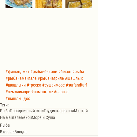
#фишэндмит
#рыбавбеконе
#бекон
#рыба
#рыбанамангале
#рыбанагриле
#шашлык
#шашлыки
#треска
#сушаиморе
#surfandturf
#земляиморе
#намангале
#наогне
#шашлындос
Теги:
Рыба
Праздничный стол
Грудинка свиная
Минтай
На мангале
Бекон
Море и Суша
Рыба
Вторые блюда