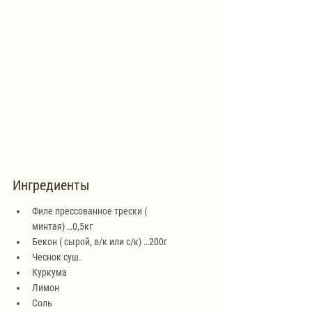
Ингредиенты
Филе прессованное трески (
минтая) …0,5кг
Бекон ( сырой, в/к или с/к) …200г
Чеснок суш.
Куркума
Лимон
Соль