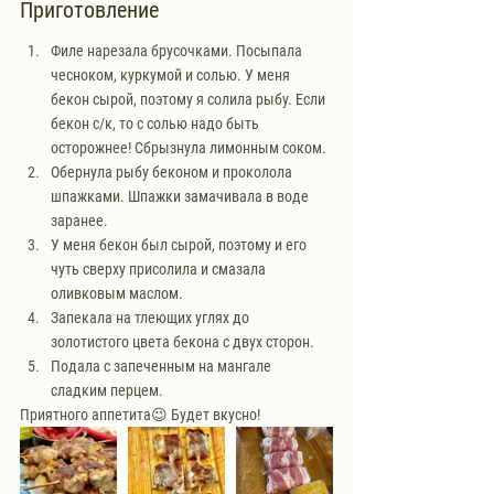
Приготовление
Филе нарезала брусочками. Посыпала 
чесноком, куркумой и солью. У меня 
бекон сырой, поэтому я солила рыбу. Если 
бекон с/к, то с солью надо быть 
осторожнее! Сбрызнула лимонным соком. 
Обернула рыбу беконом и проколола 
шпажками. Шпажки замачивала в воде 
заранее. 
У меня бекон был сырой, поэтому и его 
чуть сверху присолила и смазала 
оливковым маслом.
Запекала на тлеющих углях до 
золотистого цвета бекона с двух сторон.
Подала с запеченным на мангале 
сладким перцем.
Приятного аппетита😉 Будет вкусно!