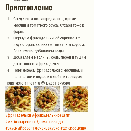
Приготовление
Соединяем все ингредиенты, кроме 
маслин и томатного соуса. Сухари тоже в 
фарш.
Формуем фрикадельки, обжариваем с 
двух сторон, заливаем томатным соусом. 
Если нужно, добавляем воды.
Добавляем маслины, соль, перец и тушим 
до готовности фрикаделек.
Нанизываем фрикадельки с маслинами 
на шпажки и подаём с любым гарниром.
Приятного аппетита 😉 Будет вкусно!
#фрикадельки
#фрикаделькирецепт
#митболырецепт
#домашняяеда
#вкусныйрецепт
#оченьвкусно
#детскоеменю