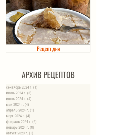
Рецепт дня
Холодец в банке. Автоклав
АРХИВ РЕЦЕПТОВ
сентябрь 2024 г.
(1)
1 пост
июль 2024 г.
(3)
3 поста
июнь 2024 г.
(4)
4 поста
май 2024 г.
(4)
4 поста
апрель 2024 г.
(1)
1 пост
март 2024 г.
(4)
4 поста
февраль 2024 г.
(6)
6 постов
январь 2024 г.
(8)
8 постов
август 2023 г.
(1)
1 пост