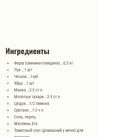
Ингредиенты
Фарш (свинина-говядина) …0,5 кг
Лук …1 шт
Чеснок …1зуб 
Яйцо …1 шт
Манка …2-3 ст л
Молотые сухари …2-3 ст л
Цедра …1/2 лимона
Орегано …1-2 ч л
Соль, перец
Маслины б/к
Томатный соус (домашний у меня) для 
тушения