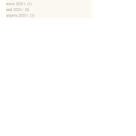
июль 2023 г.
(1)
1 пост
май 2023 г.
(8)
8 постов
апрель 2023 г.
(1)
1 пост
НОВЫЕ РЕЦЕПТЫ
Автоклав
Автоклав. Грудинка в изумительном азиатском