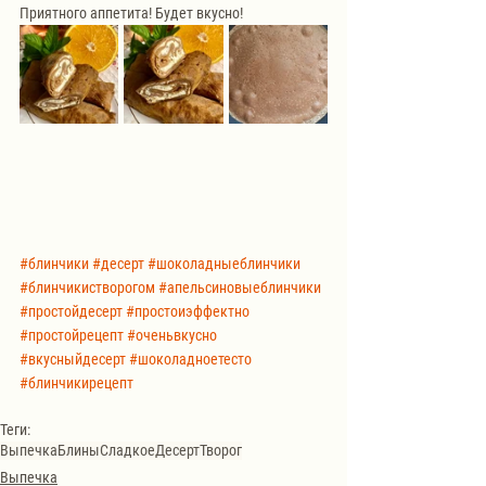
Приятного аппетита! Будет вкусно!
#блинчики
#десерт
#шоколадныеблинчики
#блинчикистворогом
#апельсиновыеблинчики
#простойдесерт
#простоиэффектно
#простойрецепт
#оченьвкусно
#вкусныйдесерт
#шоколадноетесто
#блинчикирецепт
Теги:
Выпечка
Блины
Сладкое
Десерт
Творог
Выпечка