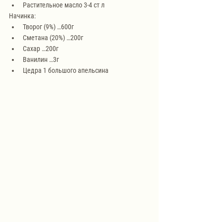
Растительное масло 3-4 ст л
Начинка:
Творог (9%) …600г
Сметана (20%) …200г
Сахар …200г
Ванилин …3г
Цедра 1 большого апельсина