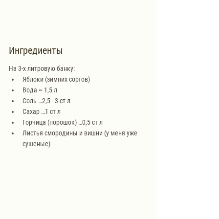
Ингредиенты
На 3-х литровую банку:
Яблоки (зимних сортов)
Вода ~ 1,5 л
Соль …2,5 - 3 ст л
Сахар …1 ст л
Горчица (порошок) …0,5 ст л
Листья смородины и вишни (у меня уже 
сушеные)