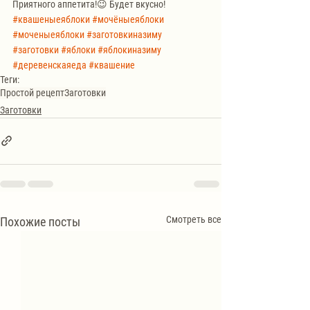
Приятного аппетита!😉 Будет вкусно!
#квашеныеяблоки
#мочёныеяблоки
#моченыеяблоки
#заготовкиназиму
#заготовки
#яблоки
#яблокиназиму
#деревенскаяеда
#квашение
Теги:
Простой рецепт
Заготовки
Заготовки
Смотреть все
Похожие посты