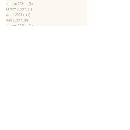
январь 2024 г.
(8)
8 постов
август 2023 г.
(1)
1 пост
июль 2023 г.
(1)
1 пост
май 2023 г.
(8)
8 постов
апрель 2023 г.
(1)
1 пост
НОВЫЕ РЕЦЕПТЫ