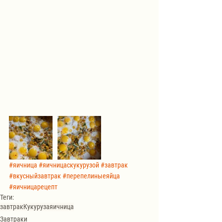
#яичница
#яичницаскукурузой
#завтрак
#вкусныйзавтрак
#перепелиныеяйца
#яичницарецепт
Теги:
завтрак
Кукуруза
яичница
Завтраки