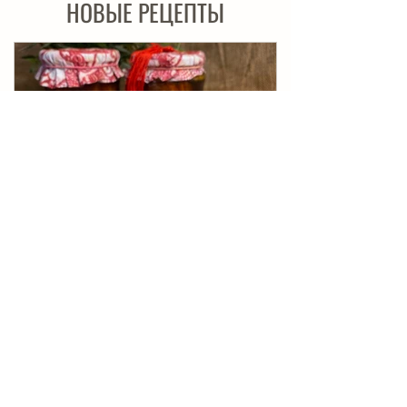
НОВЫЕ РЕЦЕПТЫ
Автоклав
Автоклав. Грудинка в изумительном азиатском
соусе
Любите ли вы азиатскую кухню настолько,
насколько люблю её я? Примеры рецептов
приготовления подобной грудинки присутствуют
в кухнях...