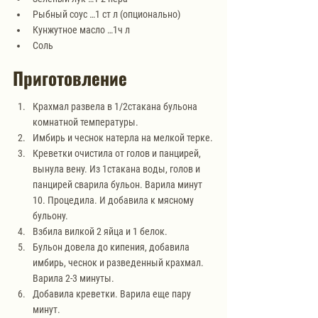
Рыбный соус …1 ст л (опционально)
Кунжутное масло …1ч л
Соль
Приготовление
Крахмал развела в 1/2стакана бульона 
комнатной температуры.
Имбирь и чеснок натерла на мелкой терке.
Креветки очистила от голов и панцирей, 
вынула вену. Из 1стакана воды, голов и 
панцирей сварила бульон. Варила минут 
10. Процедила. И добавила к мясному 
бульону.
Взбила вилкой 2 яйца и 1 белок.
Бульон довела до кипения, добавила 
имбирь, чеснок и разведенный крахмал. 
Варила 2-3 минуты.
Добавила креветки. Варила еще пару 
минут.