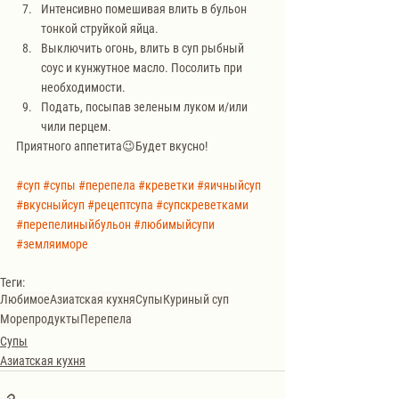
Интенсивно помешивая влить в бульон 
тонкой струйкой яйца.
Выключить огонь, влить в суп рыбный 
соус и кунжутное масло. Посолить при 
необходимости.
Подать, посыпав зеленым луком и/или 
чили перцем.
Приятного аппетита😉Будет вкусно!
#суп
#супы
#перепела
#креветки
#яичныйсуп
#вкусныйсуп
#рецептсупа
#супскреветками
#перепелиныйбульон
#любимыйсупи
#земляиморе
Теги:
Любимое
Азиатская кухня
Супы
Куриный суп
Морепродукты
Перепела
Супы
Азиатская кухня