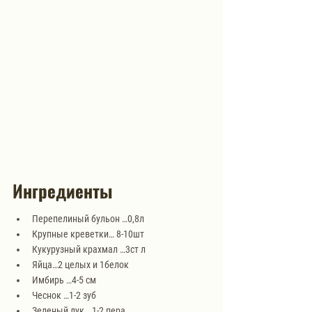
Ингредиенты
Перепелиный бульон …0,8л
Крупные креветки… 8-10шт
Кукурузный крахмал …3ст л
Яйца…2 целых и 1белок
Имбирь …4-5 см
Чеснок …1-2 зуб
Зеленый лук …1-2 пера