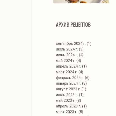
Автоклав. Грудинка в
Д
изумительном азиатском
соусе
АРХИВ РЕЦЕПТОВ
сентябрь 2024 г.
(1)
1 пост
июль 2024 г.
(3)
3 поста
июнь 2024 г.
(4)
4 поста
май 2024 г.
(4)
4 поста
апрель 2024 г.
(1)
1 пост
март 2024 г.
(4)
4 поста
февраль 2024 г.
(6)
6 постов
январь 2024 г.
(8)
8 постов
август 2023 г.
(1)
1 пост
июль 2023 г.
(1)
1 пост
май 2023 г.
(8)
8 постов
апрель 2023 г.
(1)
1 пост
март 2023 г.
(5)
5 постов