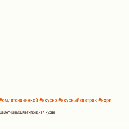
#омлетсначинкой
#вкусно
#вкусныйзавтрак
#нори
ца
Ветчина
Омлет
Японская кухня