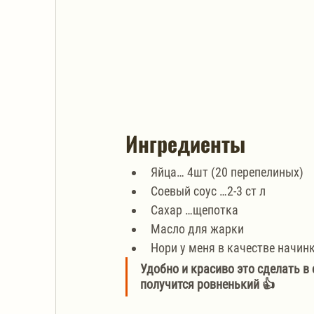
Ингредиенты
Яйца… 4шт (20 перепелиных)
Соевый соус …2-3 ст л
Сахар …щепотка
Масло для жарки
Нори у меня в качестве начин
Удобно и красиво это сделать в
получится ровненький 👍