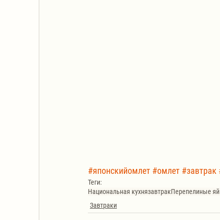
#японскийомлет
#омлет
#завтрак
Теги:
Национальная кухня
завтрак
Перепелиные яй
Завтраки